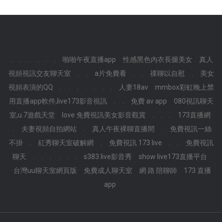
.
.
.
.
.
.
啪啪午夜直播app
性感黑色內衣長腿美女
真人
視頻視訊交友聊天室
.
.
a片免費看
.
.
祼聊以自慰
.
美女
視頻表演的QQ
.
.
.
.
.
.
.
人妻18av
mmbox彩虹晚上禁
用直播app軟件,live173影音視訊
.
.
免費 av app
080視訊聊天
室,u.7遊戲天堂
love 免費視訊美女影音觀賞
.
.
.
173直播網
.
夫妻視頻自拍網站
.
真人午夜裸聊直播間
.
免費視訊一絲
不掛
.
紅秀聊天室破解網
.
免費視訊 173 live
.
.
免費視訊
聊天
.
.
.
.
.
.
s383 live影音秀
show live173直播平台
台灣uu聊天室網頁版
免費成人聊天室
網 路 陪聊師
173 直播
app