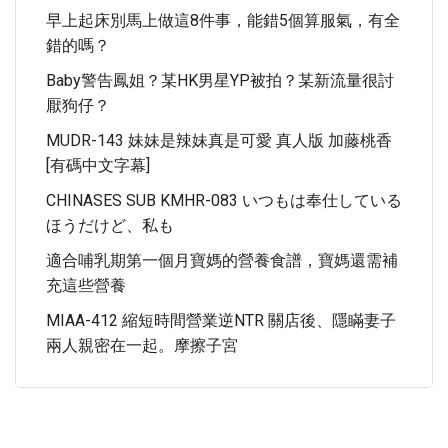
早上起床別馬上做這8件事，能錯5個算服氣，有全
錯的嗎？
Baby警告鳳姐？某HK男星YP被拍？某新流量很討
厭狗仔？
MUDR-143 妹妹是辣妹真是可愛 真人版 加藤桃香
[有碼中文字幕]
CHINASES SUB KMHR-083 いつもは奉仕している
ほうだけど、私も
適合哺乳期第一個月寶媽的營養食譜，寶媽還需補
充這些營養
MIAA-412 縮短時間營業逆NTR 關店後、隱瞞妻子
兩人親密在一起。摩擦子宮