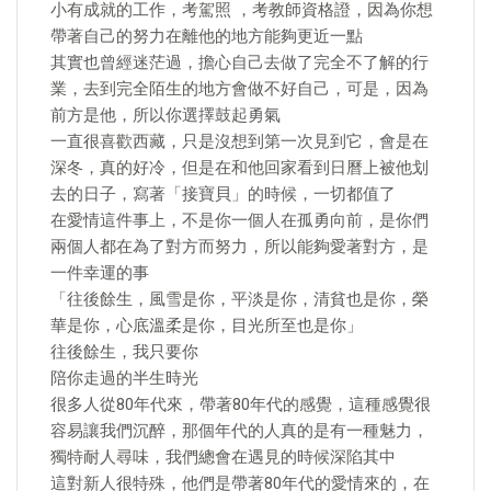
小有成就的工作，考駕照 ，考教師資格證，因為你想
帶著自己的努力在離他的地方能夠更近一點
其實也曾經迷茫過，擔心自己去做了完全不了解的行
業，去到完全陌生的地方會做不好自己，可是，因為
前方是他，所以你選擇鼓起勇氣
一直很喜歡西藏，只是沒想到第一次見到它，會是在
深冬，真的好冷，但是在和他回家看到日曆上被他划
去的日子，寫著「接寶貝」的時候，一切都值了
在愛情這件事上，不是你一個人在孤勇向前，是你們
兩個人都在為了對方而努力，所以能夠愛著對方，是
一件幸運的事
「往後餘生，風雪是你，平淡是你，清貧也是你，榮
華是你，心底溫柔是你，目光所至也是你」
往後餘生，我只要你
陪你走過的半生時光
很多人從80年代來，帶著80年代的感覺，這種感覺很
容易讓我們沉醉，那個年代的人真的是有一種魅力，
獨特耐人尋味，我們總會在遇見的時候深陷其中
這對新人很特殊，他們是帶著80年代的愛情來的，在