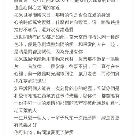
關於這一次行走的3456公里，是我們與風景的距離，
也是心與心之間的靠近
如果世界瀕臨末日，那時的你是否會在愛的身邊
心的時候萬物復甦，什麼都奔向歡喜，這一路跌跌撞
撞好不容易，還好沒有錯過愛
這世間所有的愛都是如此，當天空澄凈得只剩一種顏
色時，便是你們熾熱如陽的愛，和最愛的人在一起，
是晴是雨都沒關係，因為身邊有你
如果說回憶能夠用實物來代替，你想那不過是一張照
片，一首旋律，一段影像，往事不提，但一直存在在
心裡，剪一段舊時光編織回憶，歲月老去，而你們擁
抱在夢的記憶里
如果說兩個人能有一次刻骨銘心的經歷，希望你們是
和愛情相擁在西藏的往事時光里，願你們，都能擁有
一份不可一世的愛情和那個願意守護彼此願意到達地
老天荒的人
一生只愛一個人，一輩子只拍一次婚紗照，總是要更
有意義才好
你可知道，時間讓愛更了解愛