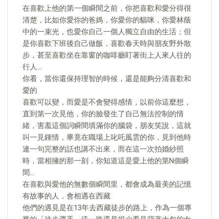
在喜歡上他的第一個瞬間之前，你把喜歡和愛分得很
清楚，比如你愛你的爸媽，你愛你的貓咪，你愛林蔭
中的一束光，也愛你自己一個人獨立自由的生活；但
是你喜歡下班後自己做飯，喜歡春天時與朋友野外散
步，甚至喜歡坐在靠窗的咖啡廳盯著街上人來人往的
行人…
你看，當你還保持理智的時候，還是能夠分清喜歡和
愛的
喜歡可以變，而愛是不會變得感情，以前你這麼想，
直到第一次見他，你的臉發生了自己無法控制的情
緒，害羞這個詞瞬間填滿你的腦袋，朋友笑說，這就
叫一見鍾情，畢竟在職場上叱吒風雲的你，見到他時
連一句完整的話也講不出來，而在這一次拍婚紗照
時，當相擁的那一刻，你知道這是愛上他的第N個瞬
間…
在喜歡與愛他的無數個瞬間里，都會成為最美的記憶
有故事的人，會相遇在西藏
他們的遇見是在13年去西藏徒步的路上，作為一個專