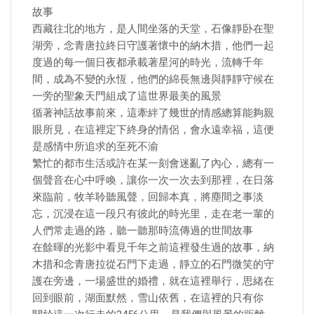
故事
西藏往北的地方，是人間坐落的天堂，石像靜卧在聖
湖旁，念青唐拉終日守護著懷中的納木措，他們一起
度過的每一個日夜都承載著星河的時光，流轉千年
間，成為不變的永恆，他們的綿長無邊與靜靜守候在
一旁的聖象天門組成了這世界最美的風景
循著神話故事前來，這牽絆了幾世的情感總算能夠親
眼所見，在這裡定下終身的情侶，會永遠幸福，這便
是感情中所追求的至死不渝
繁忙的都市生活或許在某一刻會迷亂了內心，總有一
個聲音在心中呼喚，讓你一次一次去到那裡，在日落
來臨前，牧羊聆聽風聲，回歸本真，將塵間之事淡
忘，沉浸在這一段只有彼此的時光里，走在老一輩的
人們常走過的路，聽一聽那時流傳過的世間故事
在餘暉的光影中看見千年之前這裡發生過的故事，納
木措和念青唐拉從石門下走過，靜立的石門微笑的守
護在旁邊，一場盛世的婚禮，就在這裡舉行，思緒在
回到眼前，湖面默然，雪山依舊，在這裡的只有你