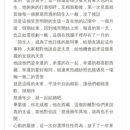
業的「徒步選手」這一路還是很少看見背著大包的女
生，他匆匆的打過招呼，互相鼓勵後，第一次見面就
當做每一個擦肩而過的陌生人一般，沒了後話
但是這個笑意明朗的女孩一直在他的記憶中，一個月
後，假期結束，回到城市開始上班，報道的第一天，
也正如電視劇一般，這個在我腦子裡存在了一月的
「陌生人」成為了他日後的新同事，給朋友講起這件
事時，大家都對他說這是天意，給他機會追求這個美
麗的女孩的天意
他說他們是幸運的，幸運的在一起，幸運的都喜歡西
藏，幸運的愛好相同，就連來拍婚紗照也能遇見一場
獨一無二的雪景
就是這樣的未來，平淡中自由精彩，讓他們都很喜
歡、很期待
熬過年少，就一起結婚吧
畢業後，你在成都，他在西藏，這個距離對你們來說
真的太遠，當他對你說「熬過兩年異地，就再也不分
開」
心動的最後，這一次你選擇任性而為，放下了一年來