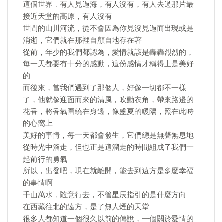
這個世界，有人見過海，有人沒有，有人去過那片最
接近天堂的高原，有人沒有
世間的山川河流，從不會因為你見沒見過而出現或是
消逝，它們就在那裡自顧自地存在著
從前，年少的我們都認為，愛情就該是轟轟烈烈的，
每一天都要有十分的感動，這份感情才稱得上是美好
的
而後來，當我們遇到了那個人，好像一切都不一樣
了，他就像迎面而來的清風，吹動衣角，帶來路邊的
花香，將香氣圍繞在身邊，像盛夏的暖陽，照在此時
的心窩上
美好的事情，每一天都會發生，它們總是無聲無息地
從時光中溜走，但也正是這溜走的時間組成了我們一
起前行的勇氣
所以，出發吧，現在就離開，能去到遠方是多麼幸福
的事情啊
千山萬水，隨意行去，不管星辰指引的是什麼方向
在西藏往北的遠方，是了無人煙的天堂
很多人都知道一個很久以前的傳說，一個關於愛情的