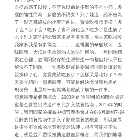
自從當媽了以後，不管你以前是多麼的不拘小節，多
麼的隨性而為，多麼的不講究！到了娃這，誰不曾為
了一點芝麻綠豆的小事而糾結。寶寶吃得怎麼樣？多
了么？少了么？吃多了會不消化么？吃少了是生病了
么？別人家吃得比我家多是有多羨慕，別人家吃得沒
我家多我是有多得意。。。。這裡面的辛酸坎坷，五
味陳雜，大抵是不當媽的人無法理解的。一堆問題積
聚在心裡，去問問兒保醫生吧醫生一句都挺好似乎也
解決不了問題，一句多吃點或是要減肥則更是讓老母
親操碎了心。究竟應該吃多少？怎樣又是吃好了？今
天要介紹的「順應餵養」可能是解決老母親焦慮的一
劑良藥，也是每一個媽媽都應該了解的一件事。
順應餵養是個新概念，2003年的時候WHO和聯合國兒
童基金會提出將這件事兒加入餵養指南，2015年的時
候，我們國家的權威中國營養學會才在0-6月齡和7-24
月齡的餵養指南中加入了順應餵養的概念。所以如果
是多年不進修的老黃曆型老法師，很有可能並不知
道，或是並不習慣推薦這麼個新概念，而我們的婆婆