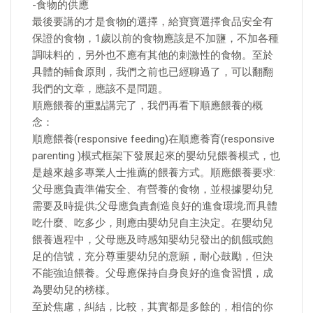
-食物的供應
最後要講的才是食物的選擇，給寶寶選擇食品安全有
保證的食物，1歲以前的食物應該是不加鹽，不加各種
調味料的，另外也不應有其他的刺激性的食物。至於
具體的輔食原則，我們之前也已經聊過了，可以翻翻
我們的文章，應該不是問題。
順應餵養的重點講完了，我們再看下順應餵養的概
念：
順應餵養(responsive feeding)在順應養育(responsive
parenting )模式框架下發展起來的嬰幼兒餵養模式，也
是越來越多專業人士推薦的餵養方式。順應餵養要求:
父母應負責準備安全、有營養的食物，並根據嬰幼兒
需要及時提供;父母應負責創造良好的進食環境;而具體
吃什麼、吃多少，則應由嬰幼兒自主決定。在嬰幼兒
餵養過程中，父母應及時感知嬰幼兒發出的飢餓或飽
足的信號，充分尊重嬰幼兒的意願，耐心鼓勵，但決
不能強迫餵養。父母應保持自身良好的進食習慣，成
為嬰幼兒的榜樣。
至於焦慮，糾結，比較，其實都是多餘的，相信的你