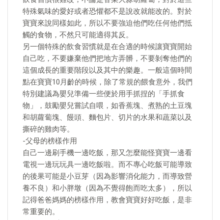
特殊氣味的愛好或者恐懼都不是說改就能改的。對於
寶寶來說同樣如此，所以不要強迫他們吃任何他們抵
觸的食物，不然只可能適得其反。
另一個特殊的飲食習慣就是在合適的時候讓寶寶開始
自己吃，不要嫌棄他們把地方弄髒，不要剝奪他們的
這個成長的重要階段以及其中的樂趣。一般這個時間
點在寶寶10月齡的時候，除了常規的餵食意外，我們
特別建議為嬰兒準備一些便於用手抓捏的「手抓食
物」，鼓勵嬰兒嘗試自喂，如香蕉塊、煮熟的土豆塊
和胡蘿蔔塊、饅頭、麵包片、切片的水果和蔬菜以及
撕碎的雞肉等。
-父母的榜樣作用
自己一邊刷手機一邊吃飯，那又怎麼能怪寶寶一邊看
電視一邊玩玩具一邊吃飯啦。而不專心吃飯可能導致
的後果可能是小豆芽（因為影響消化能力，而導致營
養不良）和小胖墩（因為不覺得飽而吃太多），所以
記得爸爸媽媽的榜樣作用，教會寶寶好好吃飯，是非
常重要的。