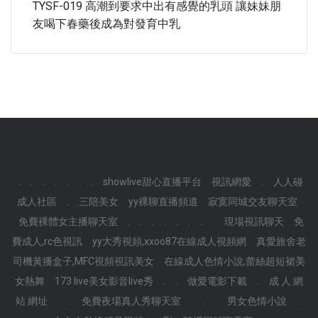
TYSF-019 高潮到要求中出有感覺的乳頭 讓妹妹朋
友喝下春藥後成為對發育中乳
.
.
.
.
.
.
.
showlive甜心直播平台
視訊網愛
.
人人碰
成人社區
.
三陪美女
yy裸聊直播頻道
寂寞同城交友聊天室
免費裸體女主播聊天室
.
.
.
.
.
.
.
.
現場視訊聊天
免
費成人,rc色視訊
yy大秀視頻,xxoo87在線成人視頻網
真愛旅舍老
司機黃播盒子,MFC視頻視訊美女
在線成人色情小說,蕾絲超短裙美
女熱舞
173 live美女影音live秀
.
.
做愛電影下載
.
成 人 網
站 網址
.
.
免費夜場真人秀聊天室
.
.
.
男女色情小說
.