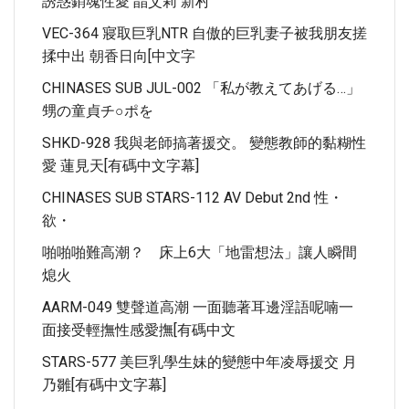
誘惑銷魂性愛 晶艾莉 新村
VEC-364 寢取巨乳NTR 自傲的巨乳妻子被我朋友搓
揉中出 朝香日向[中文字
CHINASES SUB JUL-002 「私が教えてあげる…」
甥の童貞チ○ポを
SHKD-928 我與老師搞著援交。 變態教師的黏糊性
愛 蓮見天[有碼中文字幕]
CHINASES SUB STARS-112 AV Debut 2nd 性・
欲・
啪啪啪難高潮？ 床上6大「地雷想法」讓人瞬間
熄火
AARM-049 雙聲道高潮 一面聽著耳邊淫語呢喃一
面接受輕撫性感愛撫[有碼中文
STARS-577 美巨乳學生妹的變態中年凌辱援交 月
乃雛[有碼中文字幕]