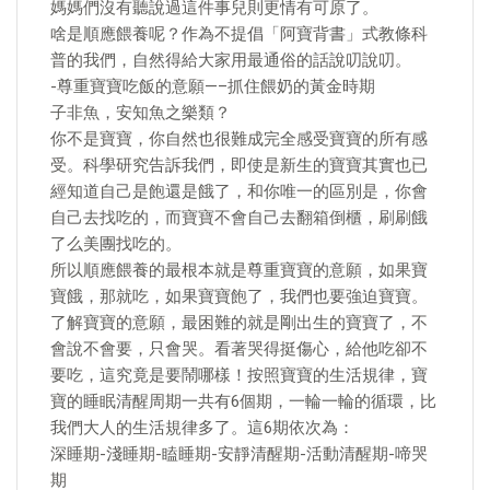
媽媽們沒有聽說過這件事兒則更情有可原了。
啥是順應餵養呢？作為不提倡「阿寶背書」式教條科
普的我們，自然得給大家用最通俗的話說叨說叨。
-尊重寶寶吃飯的意願—–抓住餵奶的黃金時期
子非魚，安知魚之樂類？
你不是寶寶，你自然也很難成完全感受寶寶的所有感
受。科學研究告訴我們，即使是新生的寶寶其實也已
經知道自己是飽還是餓了，和你唯一的區別是，你會
自己去找吃的，而寶寶不會自己去翻箱倒櫃，刷刷餓
了么美團找吃的。
所以順應餵養的最根本就是尊重寶寶的意願，如果寶
寶餓，那就吃，如果寶寶飽了，我們也要強迫寶寶。
了解寶寶的意願，最困難的就是剛出生的寶寶了，不
會說不會要，只會哭。看著哭得挺傷心，給他吃卻不
要吃，這究竟是要鬧哪樣！按照寶寶的生活規律，寶
寶的睡眠清醒周期一共有6個期，一輪一輪的循環，比
我們大人的生活規律多了。這6期依次為：
深睡期-淺睡期-瞌睡期-安靜清醒期-活動清醒期-啼哭
期