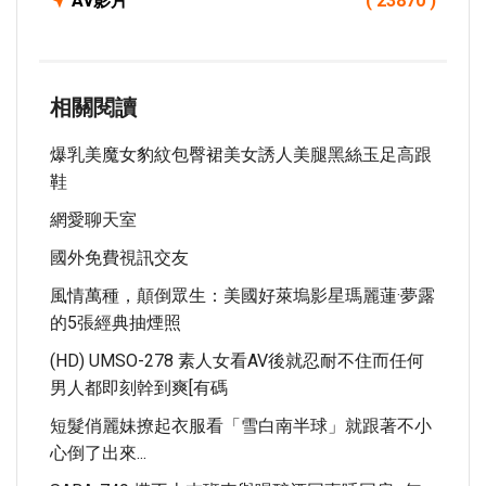
Av影片
( 23870 )
相關閱讀
爆乳美魔女豹紋包臀裙美女誘人美腿黑絲玉足高跟
鞋
網愛聊天室
國外免費視訊交友
風情萬種，顛倒眾生：美國好萊塢影星瑪麗蓮·夢露
的5張經典抽煙照
(HD) UMSO-278 素人女看AV後就忍耐不住而任何
男人都即刻幹到爽[有碼
短髮俏麗妹撩起衣服看「雪白南半球」就跟著不小
心倒了出來...