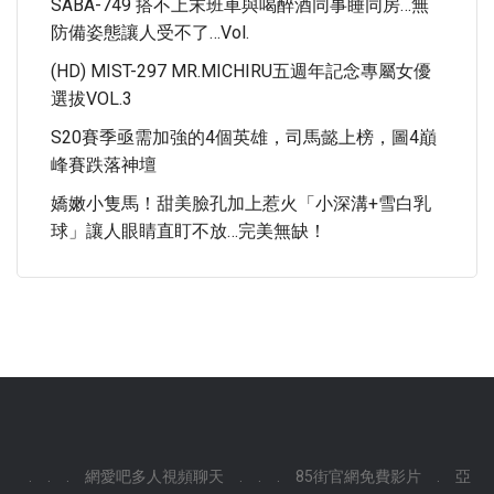
SABA-749 搭不上末班車與喝醉酒同事睡同房…無
防備姿態讓人受不了…Vol.
(HD) MIST-297 MR.MICHIRU五週年記念專屬女優
選拔VOL.3
S20賽季亟需加強的4個英雄，司馬懿上榜，圖4巔
峰賽跌落神壇
嬌嫩小隻馬！甜美臉孔加上惹火「小深溝+雪白乳
球」讓人眼睛直盯不放…完美無缺！
.
.
.
網愛吧多人視頻聊天
.
.
.
85街官網免費影片
.
亞