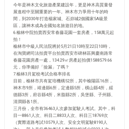
今年是神木文化旅遊產業建設年，更是神木高質量發
展進程中至關重要的一年。神木市力爭用十年的時
間，到2030年打造楊家城、石峁城2個國家5A級景
區，讓神木成為全國知名旅遊目的地。
6.榆林中院拍賣西安常春藤花園一套房產，158萬元起
拍！
榆林市中級人民法院將於5月21日10時至22日10時，
在淘寶網司法拍賣平台拍賣西安市碑林區興慶南路常
春藤花園房產一處，134.29㎡房產起拍價1588579.66
元，你準備好「撿漏」了嗎？
7.榆林3月駕校考試合格率排名
目前，榆林市共有駕培機構52所，其中榆陽區16所，
神木市9所，靖邊縣6所，定邊縣5所，橫山縣4所，綏
德縣3所，府谷縣4所，米脂縣2所，吳堡縣、子州縣、
清澗縣各1所。
三月份，全市有36463人次參加駕駛人考試。其中，科
目一8861人次、科目二8833人次、科目三18769次
（實際道路考試10579人次、安全文明駕駛8190人