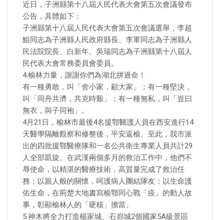
近日，子洲縣第十八屆人民代表大會第五次會議發布
公告，具體如下：
子洲縣第十八屆人民代表大會第五次會議選舉，李超
鯤同志為子洲縣人民政府縣長、李軍同志為子洲縣人
民法院院長、白新年、吳瑞同志為子洲縣第十八屆人
民代表大會常務委員會委員。
4.榆林力量，謝謝你們為湖北拼過命！
有一種勇敢，叫「舍小家，顧大家」；有一種堅決，
叫「同舟共濟，共克時艱」；有一種無私，叫「豈曰
無衣，與子同袍」。
4月21日，榆林市最後4名援鄂醫護人員在西安進行14
天醫學隔離觀察和修整後，平安返榆。至此，我市派
出的四批援鄂醫療隊和一名公共衛生專業人員共計29
人全部凱旋。在武漢兩個多月的救治工作中，他們不
辱使命，以精湛的醫療技術，高質量完成了救治任
務；以親人般的關懷，呵護病人團結隊友；以生命護
佑生命，在荊楚大地書寫榆鄂同心戰「疫」的動人故
事，彰顯榆林人的「硬核」擔當。
5.神木將全力打造楊家城、石峁城2個國家5A級景區