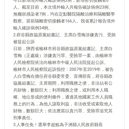
今日新增境外輸入確診病例2例，新增密切接觸者0
人。截至目前，本次境外輸入共報告確診病例23例、
無癥狀感染者7例，均在定點醫院隔離治療和隔離醫學
觀察。當前隔離密切接觸者166人。我省累計報告境外
輸入確診病例34例。
2.府谷縣政協原黨組書記、主席白雪梅涉嫌貪污、受賄
被提起公訴
日前，陝西省榆林市府谷縣政協原黨組書記、主席白
雪梅（正處級）涉嫌貪污罪、受賄罪一案，由榆林市
人民檢察院依法向榆林市中級人民法院提起公訴。
榆林市人民檢察院起訴指控：2007年至2019年，被告
人白雪梅在擔任府谷縣委常委、宣傳部長，府谷縣政
協黨組書記、主席期間，利用職務之便，非法佔有公
共財物，數額巨大；利用職務之便，或利用本人職
權、地位形成的便利條件，通過其他國家工作人員職
務上的行為，為他人謀取利益，非法收受或索取他人
財物，數額巨大；依法應當以貪污罪、受賄罪追究其
刑事責任。
3.人事任免！選舉李超鯤為子洲縣人民政府縣長