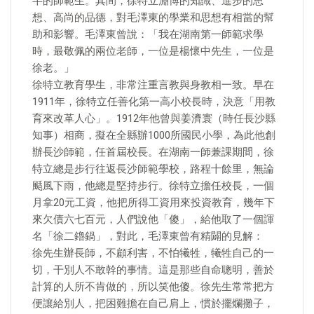
半的師範生。其間，徐特立淵博的知識、進步的思
想、高尚的品德，對毛澤東的學業和思想有相當的幫
助和影響。毛澤東曾說：「我在湖南第一師範求學
時，最敬佩的兩位老師，一位是楊懷中先生，一位是
徐老。」
徐特立教育學生，非常注重言教與身教相一致。早在
1911年，徐特立任善化第一高小校長時，決意「用教
育來改革人心」。1912年他曾與姜濟寰（時任長沙縣
知事）相商，擬在全縣辦1000所國民小學，為此他創
辦長沙師範，任首屆校長。在湖南一師兼課期間，徐
特立總是步行往返長沙師範學校，路程十餘里，無論
颳風下雨，他總是堅持步行。徐特立擔任校長，一個
月拿20元工資，他把所得工資用來投資教育，幾年下
來欠債六七百元，人們說他「傻」，給他取了一個諢
名「徐二鑥鍋」，對此，毛澤東曾有精闢的見解：
徐先生辦長師，不顧利害，不怕犧牲，犧牲自己的一
切，干別人不敢幹的事情。這是那些自命聰明，善於
計算的人所不肯做的，所以笑他傻。徐先生常常把方
便讓給別人，把困難擔在自己肩上，慣於擺爛攤子，