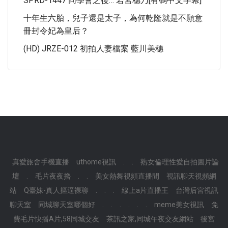
SPRD-1447 同學會之後… 若宮穗乃[有碼中文字幕]
十年生六胎，兒子還是太子，為何乾隆就是不願意
冊封令妃為皇后？
(HD) JRZE-012 初拍人妻檔案 藍川美穗
真愛旅舍手機直播
uthome視訊
.
.
熟女倫理性愛自拍圖片論
壇
.
毛片夜夜擼
.
.
美女熱舞視頻直播間
視訊聊天視頻網
站
Q臺妹-真人摳逼裸聊
.
.
.
線上a片直播王
台灣后宮視訊
聊天室
同城聊天室哪個好
.
.
.
.
.
.
meme美女視訊
免
費毛片快播A片,58同城交友
茶訊之家,同城午夜交友網站
後宮