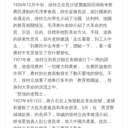
1926年12月中旬，徐特立在長沙望麓園與回湖南考察
農民運動的毛澤東會面，師生促膝長談，探討國家的
命運走向。徐特立向學生介紹了法國、比利時、德國
的教育相關情況。毛澤東向老師介紹了大革命的性
質、宗旨、目的、目標和他對革命方法、手段、道路
的探索性意見，並向老師建議「走出書齋，到工人中
去」，「到農民中去考察一下，體驗一下」，看一看
農村中究竟發生了些什麼變化。
1927年春，徐特立到長沙縣五美鄉進行了一周的調
查，他發現農村「一切權力歸農會」，在農民協會的
作用下，農村的社會面貌發生了翻天覆地的變化。不
久，徐特立放棄了他奉行多年的「教育救國論」，投
身到大革命的洪流之中。
「堅強的老戰士」
1927年4月12日，蔣介石在上海發動反革命政變，逮捕
和屠殺了大批共產黨員和革命群眾。5月，在「黑雲壓
城城欲摧」的危局下，50歲的徐特立由李維漢介紹，
經省委負責人彭公達批准，加入中國共產黨。從此，