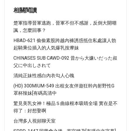
相關閱讀
楚軍指導晉軍逃跑，晉軍不但不感謝，反倒大開嘲
諷，怎麼回事？
HBAD-621 偷偷素股跨越內褲誘惑抵住私處讓人勃
起騎乘位插入的人気爆乳按摩妹
CHINASES SUB CAWD-092 昔から大嫌いだった叔
父に中出しされて
清純正妹性感白內衣勾人心魄
(HD) 300MIUM-549 出租女友伴遊狂幹內射野性G
罩杯辣妹[有碼高清中
驚見美乳女神！極品Ｓ曲線根本吸睛全場 實在是不
得了：好想娶啊
台灣多人視頻聊天室