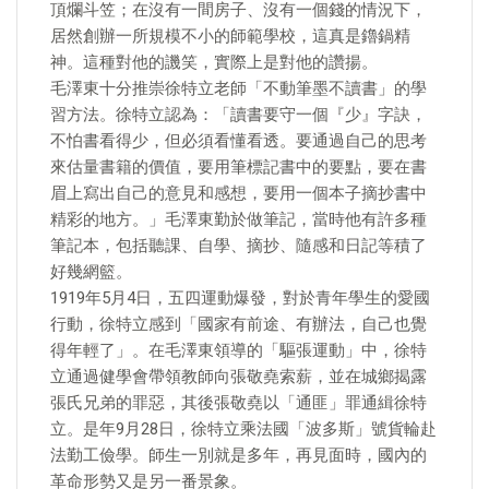
頂爛斗笠；在沒有一間房子、沒有一個錢的情況下，
居然創辦一所規模不小的師範學校，這真是鑥鍋精
神。這種對他的譏笑，實際上是對他的讚揚。
毛澤東十分推崇徐特立老師「不動筆墨不讀書」的學
習方法。徐特立認為：「讀書要守一個『少』字訣，
不怕書看得少，但必須看懂看透。要通過自己的思考
來估量書籍的價值，要用筆標記書中的要點，要在書
眉上寫出自己的意見和感想，要用一個本子摘抄書中
精彩的地方。」毛澤東勤於做筆記，當時他有許多種
筆記本，包括聽課、自學、摘抄、隨感和日記等積了
好幾網籃。
1919年5月4日，五四運動爆發，對於青年學生的愛國
行動，徐特立感到「國家有前途、有辦法，自己也覺
得年輕了」。在毛澤東領導的「驅張運動」中，徐特
立通過健學會帶領教師向張敬堯索薪，並在城鄉揭露
張氏兄弟的罪惡，其後張敬堯以「通匪」罪通緝徐特
立。是年9月28日，徐特立乘法國「波多斯」號貨輪赴
法勤工儉學。師生一別就是多年，再見面時，國內的
革命形勢又是另一番景象。