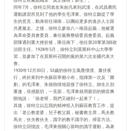
徐特立在黨組織里「真正獲得了新生」。
同年7月，徐特立同老友朱劍凡來到武漢，在武昌農民
運動講習所見到了他的學生毛澤東。徐特立聽從了學
生的意見，動身前往湖南，以團結更多的進步人士跟
共產黨走。之後，徐特立參加八一南昌起義，他被選
為革命委員會委員，兼任黨務整頓委員會委員。起義
部隊遇到重大挫折後，隊伍南下，他任第20軍第3師政
治部主任。1928年5月，徐特立到莫斯科中山大學學
習，並參加了在莫斯科召開的黨的第六次全國代表大
會。
1930年12月30日，53歲的徐特立風塵僕僕、晝伏夜
行，終於來到中央蘇區寧都小布，指揮第一次反「圍
剿」的毛澤東、朱德熱情地迎接了徐特立。師生久別
重逢，倍感親切，一見面，毛澤東就用親切的鄉音爽
朗地說：「徐老呀，我們又碰到一起來了！」
其後，徐特立以忘我的精神投入到蘇區教育工作，提
出「老公教老婆，兒子教父親，秘書教主席，馬夫教
馬夫，伙夫教伙夫，識字的教不識字的」掃盲方法。
徐特立回憶說，毛澤東很關心當時的識字運動，為著