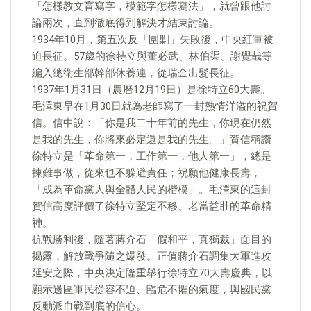
「怎樣教文盲寫字，模範字怎樣寫法」，就曾跟他討
論兩次，直到徹底得到解決才結束討論。
1934年10月，第五次反「圍剿」失敗後，中央紅軍被
迫長征。57歲的徐特立與董必武、林伯渠、謝覺哉等
編入總衛生部幹部休養連，從瑞金出髮長征。
1937年1月31日（農曆12月19日）是徐特立60大壽。
毛澤東早在1月30日就為老師寫了一封熱情洋溢的祝賀
信。信中說：「你是我二十年前的先生，你現在仍然
是我的先生，你將來必定還是我的先生。」賀信稱讚
徐特立是「革命第一，工作第一，他人第一」，總是
揀難事做，從來也不躲避責任；祝願他健康長壽，
「成為革命黨人與全體人民的楷模」。毛澤東的這封
賀信高度評價了徐特立堅定不移、老當益壯的革命精
神。
抗戰勝利後，隨著蔣介石「假和平，真獨裁」面目的
揭露，解放戰爭隨之爆發。正值蔣介石調集大軍進攻
延安之際，中央決定隆重舉行徐特立70大壽慶典，以
顯示邊區軍民從容不迫、臨危不懼的氣度，與國民黨
反動派血戰到底的信心。