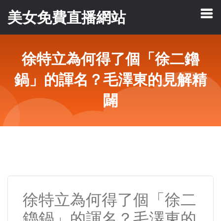
美女免費直播網站
徐特立為何得了個「徐二鑥
鍋」的諢名？毛澤東的見解精
闢
徐特立為何得了個「徐二
鑥鍋」的諢名？毛澤東的