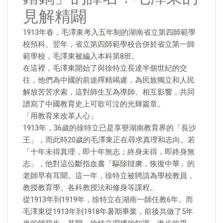
見解精闢
1913年春，毛澤東考入五年制的湖南省立第四師範學
校預科。翌年，省立第四師範學校合併於省立第一師
範學校，毛澤東被編入本科第8班。
在這裡，毛澤東開始了與徐特立長達半個世紀的交
往，他們為中國的前途殫精竭慮，為民族獨立和人民
解放苦苦求索，這對師生互為導師、相互影響，共同
譜寫了中國教育史上可歌可泣的光輝篇章。
「用教育來改革人心」
1913年，36歲的徐特立已是享譽湖南教育界的「長沙
王」，而此時20歲的毛澤東正在尋求真理和志向。若
「十年未得真理，即十年無志；終身未得，即終身無
志」，他對這位斷指血書「驅除韃虜，恢復中華」的
老師早有耳聞。這一年，徐特立被聘請為學校教員，
教授教育學、各科教授法和修身等課程。
從1913年到1919年，徐特立在湖南一師任教6年。而
毛澤東從1913年到1918年暑期畢業，前後共做了5年