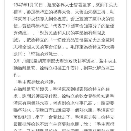
1947年1月10日，延安各界人士冒著嚴寒，來到中央大
禮堂，參加徐特立的祝壽大會。大會由朱德主持，毛
澤東等中央領導人到會祝賀。會上宣讀了黨中央的賀
信。賀信稱徐特立「代表了中國革命知識分子的最優
秀傳統」，「對於民族和人民的事業抱有無限忠
誠」，把徐特立的「一切優秀品質發揚光大是全黨同
志和全國人民的革命任務」。毛澤東為徐特立70大壽
題詞：「堅強的老戰士」。
3月，國民黨胡宗南部大舉進攻陝甘寧邊區，黨中央主
動撤離延安。徐特立根據工作安排，到華北解放區工
作。
「毛主席是我的老師」
在撤離延安前幾天，毛澤東來到楊家嶺徐特立的住
處，詢問老師需要什麼。徐特立的乾女兒徐乾知道毛
澤東有兩個熱水壺，考慮到徐老年事已高，一路需要
喝些熱水，便脫口而出說需要一個熱水瓶。毛澤東笑
著點點頭，坐了一會兒就走了。毛澤東走後，徐特立
嚴厲批評徐乾不該向主席要熱水瓶，說：「毛主席很