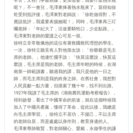
辛苦，又在鬥爭最前線，更加需要，我要什麼熱水瓶
呢？」不一會兒，毛澤東捧著熱水瓶來了。當得知徐
乾受到批評後，毛澤東對老師說：「徐乾做得對，不
應該批評，我還要表揚她呢！」同時，毛澤東再三叮
囑老師：「年紀大了，沿途要騎牲口，少走點路。」
毛澤東對老師的愛護之心可見一斑。
徐特立非常敬佩他的這位有著救國救民理想的學生。
一次，徐特立聽見有人對他孫女說：「你爺爺是毛主
席的老師。」他連忙擺手說：「快莫這麼說，快莫這
麼說，毛主席是我的老師。毛主席年輕的時候，在湖
南第一師範讀書，聽過我的課，我只是他的一日之
師，而毛主席則是我的終身之師。在舊社會，我想對
人民貢獻一點力量，但摸索了幾十年，找不到出路。
1927年我讀了毛主席的《湖南農民運動考察報告》，
得到啟發，看出了中國革命的前途，就在這個時候我
加入了中國共產黨，懂得了革命，從此以後，我總是
向毛主席學習。」徐特立不居功，不揚己，不以主席
的老師自居，而是處處以身作則，教育身邊的人。
毛澤東尊師敬賢，對老師關心、愛戴，永做學生的謙