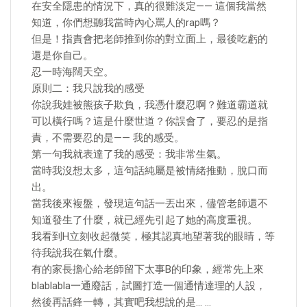
在安全隱患的情況下，真的很難淡定—— 這個我當然
知道，你們想聽我當時內心罵人的rap嗎？
但是！指責會把老師推到你的對立面上，最後吃虧的
還是你自己。
忍一時海闊天空。
原則二：我只說我的感受
你說我娃被熊孩子欺負，我憑什麼忍啊？難道霸道就
可以橫行嗎？這是什麼世道？你誤會了，要忍的是指
責，不需要忍的是—— 我的感受。
第一句我就表達了我的感受：我非常生氣。
當時我沒想太多，這句話純屬是被情緒推動，脫口而
出。
當我後來複盤，發現這句話一丟出來，儘管老師還不
知道發生了什麼，就已經先引起了她的高度重視。
我看到H立刻收起微笑，極其認真地望著我的眼睛，等
待我說我在氣什麼。
有的家長擔心給老師留下太事B的印象，經常先上來
blablabla一通廢話，試圖打造一個通情達理的人設，
然後再話鋒一轉，其實吧我想說的是… …