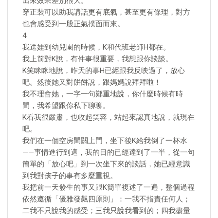
出來效果差別很大。
穿正裝可以助我講話更有底氣，甚至更有條理，對方
也會感受到一股正氣撲面而來。
4
我送娃到幼兒園的時候，K和代班老師H都在。
我上前對K說，有件事很重要，我想跟你談談。
K笑眯眯地說，昨天的事H已經跟我反映過了，放心
吧。然後她又對餅餅說，跟媽媽說拜拜啦！
我不理會她，一字一句鄭重地說，你什麼時候有時
間，我希望跟你私下聊聊。
K看我很嚴肅，也收起笑容，站起來認真地說，就現在
吧。
我們在一個空房間關上門，坐下後K給我倒了一杯水
——事情進行到這，我的目的已經達到了一半，從一句
簡單的「放心吧」到一次坐下來的談話，她已經意識
到我對孩子的事有多麼重視。
我把前一天發生的事又跟K簡單複述了一遍，整個過程
依然遵循「優雅發飆四原則」：一我不指責任何人；
二我不只說我的感受；三我只說我看到的；四我盡量