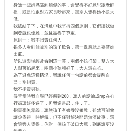
身邊一些媽媽遇到類似的事，會覺得不好意思跟老師
提，或是怕跟對方家長吵起來，讓別人覺得她小題大
做。
我總結了下，在溝通中我堅持四個原則，它們讓我做
到發飆也優雅，並且贏得了尊重。
原則一：我不指責任何人
很多人看到娃被別的孩子欺負，第一反應就是要替娃
出氣。
所以遊樂場經常看到這一幕，兩個小孩打架，雙方大
人跟著掐起來，兩個小孩和好了，大人還在掐。
為了避免這種情況，我說任何一句話前都會提醒自
己：別指責。
我不指責男孩。
儘管當時我血壓已經飆到200，罵人的話編成rap在心
裡循環好多遍了，但我還是忍，住，了。
指責毫無意義，罵熊孩子有娘養沒娘教，雖然可能會
讓你覺得一時解氣，但不僅對解決問題無濟於事，還
會讓旁人覺得，你對一個孩子破口大罵，到底誰更沒