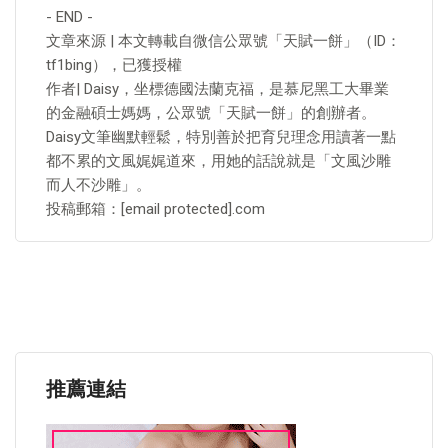
- END -
文章來源 | 本文轉載自微信公眾號「天賦一餅」（ID：
tf1bing），已獲授權
作者| Daisy，坐標德國法蘭克福，是慕尼黑工大畢業
的金融碩士媽媽，公眾號「天賦一餅」的創辦者。
Daisy文筆幽默輕鬆，特別善於把育兒理念用讀著一點
都不累的文風娓娓道來，用她的話說就是「文風沙雕
而人不沙雕」。
投稿郵箱：[email protected].com
推薦連結