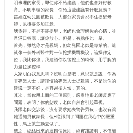
明事理的家長，即使你不給建議，他們也會好好教
育。不明事理的家長，你給這些建議有什麼意義？
當娃在幼兒園被欺負，大部分家長會忍不住提醒老
師，以後要多加註意。
我覺得，不是不能提醒，老師也會理解你的心情，並
且滿口答應，讓你放心。但是，有點多此一舉。
首先，雖然你才是親媽，但幼兒園老師是專業的。這
就像一個外科醫生對一個挖掘機司機說，論操作定
位，我比你強，我建議你以後挖土的時候，用手腕的
力量拉操控桿… …
大家明白我意思嗎？沒明白是吧，意思就是說，作為
非專業人士，請謹慎給專業人士提建議，不是說你的
建議一定不好，是容易招人煩，真的。
其次，當你用上面的三個原則，嚴肅地跟老師反應了
問題，表明了你的態度，老師自然會引起重視。
我跟老師交涉後，沒有要求她去警告男孩，也沒有讓
她通知男孩家長，但H意識到了問題在我心中的嚴重
性，馬上就主動去做了。
總之，總結出來的這四個原則，經實踐證明，不僅能