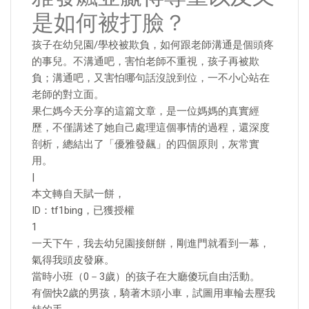
是如何被打臉？
孩子在幼兒園/學校被欺負，如何跟老師溝通是個頭疼
的事兒。不溝通吧，害怕老師不重視，孩子再被欺
負；溝通吧，又害怕哪句話沒說到位，一不小心站在
老師的對立面。
果仁媽今天分享的這篇文章，是一位媽媽的真實經
歷，不僅講述了她自己處理這個事情的過程，還深度
剖析，總結出了「優雅發飆」的四個原則，灰常實
用。
|
本文轉自天賦一餅，
ID：tf1bing，已獲授權
1
一天下午，我去幼兒園接餅餅，剛進門就看到一幕，
氣得我頭皮發麻。
當時小班（0－3歲）的孩子在大廳傻玩自由活動。
有個快2歲的男孩，騎著木頭小車，試圖用車輪去壓我