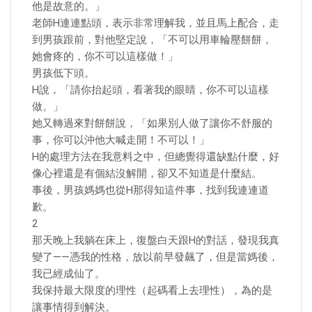
他是故意的。」
老師H連連點頭，表示非常理解我，並且馬上配合，走
到男孩跟前，對他堅定說，「不可以用車輪壓餅餅，
她會疼的，你不可以這樣做！」
男孩低下頭。
H說，「請你抬起頭，看著我的眼睛，你不可以這樣
做。」
她又轉過來對餅餅說，「如果別人做了讓你不舒服的
事，你可以沖他大喊走開！不可以！」
H的處理方法在我意料之中，但總覺得還缺點什麼，好
像心裡還是有個結沒解開，卻又不知道是什麼結。
事後，男孩媽媽也從H那得知這件事，找到我連連道
歉。
2
那天晚上我躺在床上，復盤白天跟H的對話，發現我真
變了——憑我的性格，放以前早發飆了，但是當媽後，
我已經成仙了。
我保持最大限度的理性（起碼看上去理性），為的是
讓事情得到解決。