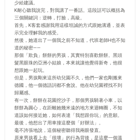
少給建議。
K耐心聽我說完，對我講了一番話。這段話可以概括為
三個關鍵詞：逆轉，打臉，高級。
首先，K客套感謝我用這樣坦誠的方式跟她溝通，並表
示完全理解我的感受。
然後，她道出了一個我之前不知道，代班老師H也不知
道的秘密——
那個「欺負」餅餅的男孩，其實特別喜歡餅餅。黑頭
髮黑眼珠的亞洲小姑娘，本來就讓他覺得新奇，他很
想跟她一起玩。
但是，男孩剛來這所幼兒園不久，他們一家也剛搬來
德國，他一個德語詞都不會說。他在幼兒園裡找不到
歸屬感。
有一次，餅餅在花園挖沙子，那個男孩騎著小車，以
餅餅為圓心，在距離她幾米遠的地方來迴轉圈，不知
道該如何接近她，如何表達「我想跟你玩」的意願。
最後，他想出了用車撞這麼個「好辦法」。
毫不誇張地說，這個秘密聽得我兩眼發直。
原來男孩看上去「很壞」的行為背後，是這麼一個溫