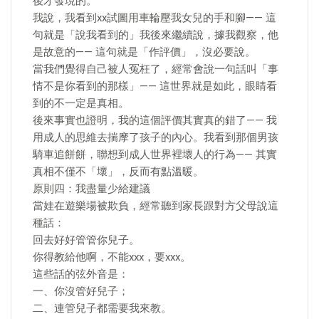
後才發現的。
我說，我看到xx試圖用車輪壓我女兒的手和腳—— 這
句就是「說我看到的」我後來繼續說，據我觀察，他
是故意的—— 這句就是「作評價」，沒必要說。
當我們覺得自己被人冤枉了，經常會說一句話叫「事
情不是你看到的那樣」—— 這世界就是如此，眼睛看
到的不一定是真相。
後來事實也證明，我的這個評價其實真的錯了—— 我
用成人的思維去揣摩了孩子的內心。我看到那個男孩
騎車追餅餅，聯想到成人世界裡壞人的行為—— 其實
真相不僅不「壞」，反而有點溫暖。
原則四：我盡量少給建議
當娃在遊樂場被欺負，經常聽到家長跟對方父母說這
種話：
回去好好管管你兒子。
你得教給他啊，不能xxx，要xxx。
這些話的弦外音是：
一、你沒管好兒子；
二、連管兒子都需要我來教。