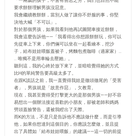
「一兩歲的孩子，不會有善惡之分，我們也自然不能
要求餅餅理解男孩沒惡意。
我會繼續教餅餅，當別人做了讓你不舒服的事，你堅
決地大喊「不可以」。
對於那個男孩，如果我看到他再試圖開車接近餅餅，
我會這麼告訴他——「我看得出你想跟餅餅玩，你可以
先從車上下來，你們倆可以坐在一起看繪本，挖沙
子，給布娃娃喂飯蓋被子，烤麵包煮咖啡（過家家）…
… 唯獨不是用車輪去壓她」。
聽到這，我的心終於放下來了，並暗暗覺得她的方式
比H的單純警告要高級太多了。
在跟K談話之前，我一直覺得我娃是徹頭徹尾的「受害
者」，男孩就是「故意作惡」，欠教育。
現在，我甚至覺得受打擊更大的是那個男孩——好不容
易想出一個辦法接近喜歡的小朋友，卻被老師和媽媽
劈頭蓋臉警告，還被我瞪出了天際。
而K的方法，不是只是告訴他不應該做什麼，而是引導
他，如果你想達到這個目的，你應該怎麼做，並且提
出了具體如「給布娃娃喂飯」的建議——這一切的前提