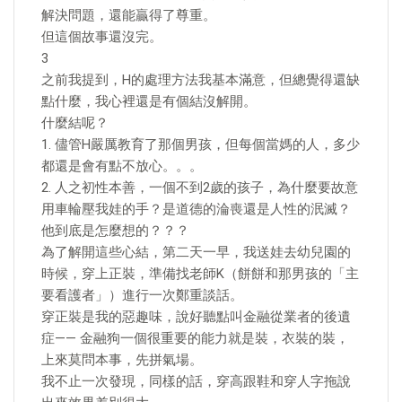
解決問題，還能贏得了尊重。
但這個故事還沒完。
3
之前我提到，H的處理方法我基本滿意，但總覺得還缺
點什麼，我心裡還是有個結沒解開。
什麼結呢？
1. 儘管H嚴厲教育了那個男孩，但每個當媽的人，多少
都還是會有點不放心。。。
2. 人之初性本善，一個不到2歲的孩子，為什麼要故意
用車輪壓我娃的手？是道德的淪喪還是人性的泯滅？
他到底是怎麼想的？？？
為了解開這些心結，第二天一早，我送娃去幼兒園的
時候，穿上正裝，準備找老師K（餅餅和那男孩的「主
要看護者」）進行一次鄭重談話。
穿正裝是我的惡趣味，說好聽點叫金融從業者的後遺
症—— 金融狗一個很重要的能力就是裝，衣裝的裝，
上來莫問本事，先拼氣場。
我不止一次發現，同樣的話，穿高跟鞋和穿人字拖說