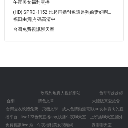
午夜美女福利雲播
(HD) SPRD-1152 比起再婚對象還是熟前妻好啊…
福田由貴[有碼高清中
台灣免費視訊聊天室
.
.
.
.
.
.
.
玫瑰約炮真人視頻網站
.
.
.
色哥哥妹妹綜
合網
.
.
.
.
情色文章
.
.
.
.
.
.
.
大陸版真愛旅舍
台灣交友軟體免費
飛機文學
成人色情動漫電影,uu女神賣肉的直
播平台
live173色黃直播app,快播午夜聊天室
上班族聊天室,國外
免費視訊 live 秀
午夜福利美女視頻網
.
.
.
祼聊聊天室
.
.