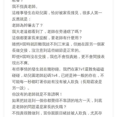
教養？
我不指責老師。
這種事發生在幼兒園，恰好被家長撞見，很多人第一
反應就是：
老師為幹嘛去了？
我大老遠都看到了，老師在旁邊瞎了嗎？
這個都要家長來提醒，要老師有什麼用？
雖然H當時就距離我娃不到三米遠，但她在跟另一個家
長做交接，沒注意到這些細節是正常的。
即使H當時沒在交接，我也不會指責她，更不會間接表
現出不爽。
有些事情的發生就在幾秒鐘。我們在家1v1還難免磕磕
碰碰，幼兒園老師起碼1v4，已經是神一般的存在，不
可能每一秒都盯著你娃有沒有被人欺負（長期霸凌是
另一說）。
你說有的老師就是不靠譜啊！
如果把娃送到一個你都覺得不靠譜的地方一天，到底
是老師的問題還是家長的失職？
不指責很難做到，當你親眼目睹娃被人欺負，尤其存