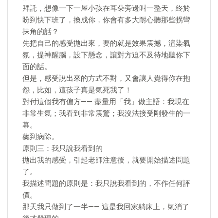
拜託，想像一下一屋小孩在耳朵旁邊叫一整天，終於
盼到快下班了，換成你，你會有多大耐心聽那些拐彎
抹角的話？
先把自己的感受拋出來，要的就是效果震撼，渲染氣
氛，提神醒腦，設下懸念，讓對方迫不及待地聽你下
面的話。
但是，感受說出來的方式不對，又會讓人覺得你在抱
怨，比如，這孩子真是氣死我了！
對付這個我有偏方—— 盡量用「我」做主語：我現在
非常生氣；我看到非常震驚；我沒法接受剛發生的一
幕。
藥到病除。
原則三：我只說我看到的
拋出我的感受，引起老師注意後，就要開始描述問題
了。
我描述問題的原則是：我只說我看到的，不作任何評
價。
那天我只做到了一半—— 這是我回家躺床上，氣消了