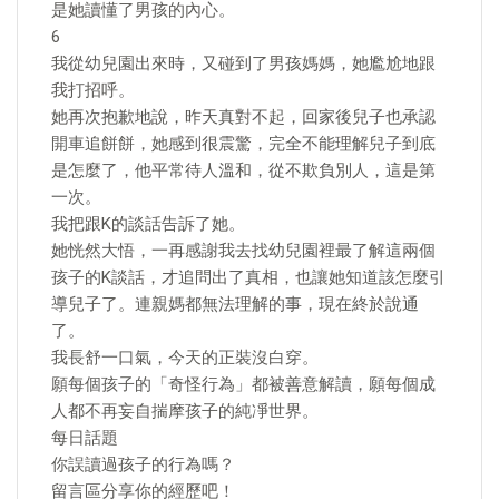
是她讀懂了男孩的內心。
6
我從幼兒園出來時，又碰到了男孩媽媽，她尷尬地跟
我打招呼。
她再次抱歉地說，昨天真對不起，回家後兒子也承認
開車追餅餅，她感到很震驚，完全不能理解兒子到底
是怎麼了，他平常待人溫和，從不欺負別人，這是第
一次。
我把跟K的談話告訴了她。
她恍然大悟，一再感謝我去找幼兒園裡最了解這兩個
孩子的K談話，才追問出了真相，也讓她知道該怎麼引
導兒子了。連親媽都無法理解的事，現在終於說通
了。
我長舒一口氣，今天的正裝沒白穿。
願每個孩子的「奇怪行為」都被善意解讀，願每個成
人都不再妄自揣摩孩子的純凈世界。
每日話題
你誤讀過孩子的行為嗎？
留言區分享你的經歷吧！