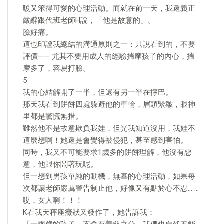
暖又笨得可愛的心理活動。而就在前一天，我還義正
嚴辭跟代班老師H說，「他是故意的」。
臉好痛。
這也印證我總結的溝通原則之一：只說看到的，不要
評價—— 尤其不要用成人的經驗揣摩孩子的內心，揣
摩多了，容易打臉。
5
我的心結解開了一半，但還有另一半在擰巴。
那天我看到餅餅四處躲避他的車輪，眉頭緊皺，眼神
里都是驚慌無措。
雖然他不是故意欺負我娃，但光我知道沒用，我娃不
這麼想啊！她還是會覺得被侵犯，甚至感到害怕。
同時，我又不可能要求1歲多的餅餅理解，他沒有惡
意，他跟你鬧著玩呢。
但一想到男孩單純的動機，無辜的心理活動，如果每
次都讓老師嚴厲警告制止他，好像又有點於心不忍… …
哎，女人啊！！！
K看我天秤座癥狀又發作了，她告訴我：