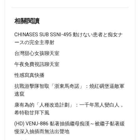
相關閱讀
CHINASES SUB SSNI-495 動けない患者と痴女ナ
ースの完全主導射
台灣甜心女孩聊天室
午夜免費視訊聊天室
性感寫真快播
抗戰游擊隊智取「浙東馬奇諾」：燒紅碉堡逼敵軍
逃竄
康有為的「人種改造計劃」：一千年黑人變白人，
希特勒甘拜下風
(HD) VENU-886 黏著抽插繼母痴漢～被繼子黏著緩
慢深入抽插而無法出聲地