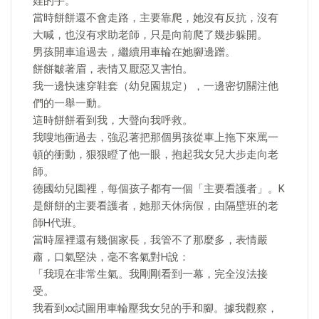
娃的手。
當時餅餅還不會走路，主要靠爬，她沒有反抗，沒有
大喊，也沒有求助老師，只是向前爬了幾步躲開。
男孩開車追過去，繼續用車輪在她腳邊蹭。
餅餅皺著眉，表情又厭惡又害怕。
我一邊快速穿鞋套（幼兒園規定），一邊密切關注他
們的一舉一動。
這時餅餅看到我，大聲向我呼救。
我嗖地衝過去，強忍著把那個男孩從車上拖下來罵一
頓的衝動，狠狠瞪了他一眼，抱起我女兒大步走向老
師。
德國幼兒園裡，每個孩子都有一個「主要看護者」。K
是餅餅的主要看護者，她那天休病假，由隔壁班的老
師H代班。
當時屋裡還有幾個家長，我管不了那麼多，表情嚴
肅，口氣堅決，毫不客氣對H說：
「我現在非常生氣。我剛剛看到一幕，完全沒法接
受。
我看到xx試圖用車輪壓我女兒的手和腳。據我觀察，