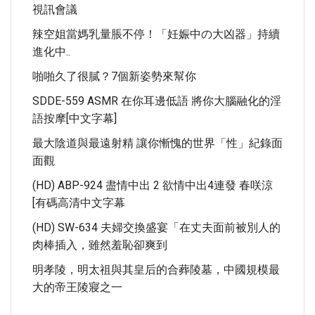
視訊會議
辣空姐當媽乳量脹不停！「妊娠中の大凶器」持續
進化中..
啪啪久了很膩？7個新姿勢來幫你
SDDE-559 ASMR 在你耳邊低語 將你大腦融化的淫
語按摩[中文字幕]
最大陰道與最遠射精 讓你慚愧的世界「性」紀錄面
面觀
(HD) ABP-924 盡情中出 2 欲情中出4連發 春咲涼
[有碼高清中文字幕
(HD) SW-634 夫婦交換盛宴「在丈夫面前被別人的
肉棒插入，雖然羞恥卻爽到
明孝陵，明太祖與其皇后的合葬陵墓，中國規模最
大的帝王陵寢之一