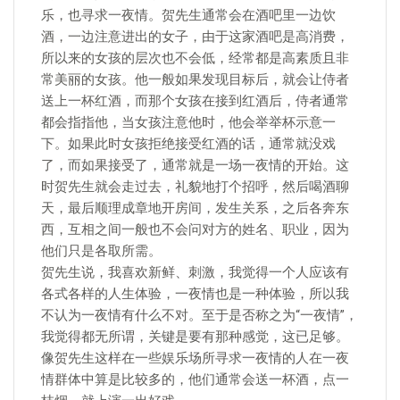
乐，也寻求一夜情。贺先生通常会在酒吧里一边饮
酒，一边注意进出的女子，由于这家酒吧是高消费，
所以来的女孩的层次也不会低，经常都是高素质且非
常美丽的女孩。他一般如果发现目标后，就会让侍者
送上一杯红酒，而那个女孩在接到红酒后，侍者通常
都会指指他，当女孩注意他时，他会举举杯示意一
下。如果此时女孩拒绝接受红酒的话，通常就没戏
了，而如果接受了，通常就是一场一夜情的开始。这
时贺先生就会走过去，礼貌地打个招呼，然后喝酒聊
天，最后顺理成章地开房间，发生关系，之后各奔东
西，互相之间一般也不会问对方的姓名、职业，因为
他们只是各取所需。
贺先生说，我喜欢新鲜、刺激，我觉得一个人应该有
各式各样的人生体验，一夜情也是一种体验，所以我
不认为一夜情有什么不对。至于是否称之为“一夜情”，
我觉得都无所谓，关键是要有那种感觉，这已足够。
像贺先生这样在一些娱乐场所寻求一夜情的人在一夜
情群体中算是比较多的，他们通常会送一杯酒，点一