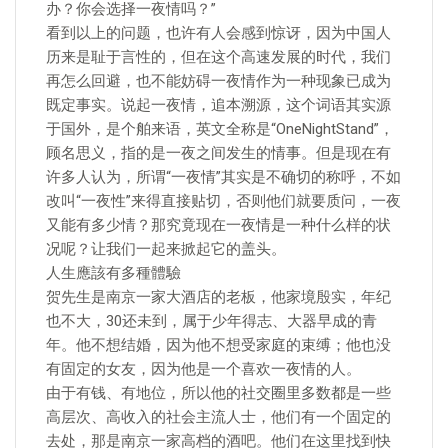
办？你会选择一夜情吗？”
看到以上的问题，也许有人会感到惊讶，因为中国人
历来是耻于言性的，但在这个高速发展的时代，我们
再怎么回避，也不能妨碍一夜情作为一种现象已成为
既定事实。说起一夜情，追本溯源，这个词语其实源
于国外，是个舶来语，英文全称是“OneNightStand”，
顾名思义，指的是一夜之间发生的情事。但是现在有
许多人认为，所谓“一夜情”其实是不确切的称呼，不如
改叫“一夜性”来得直接贴切，否则他们就要质问，一夜
又能有多少情？那究竟现在一夜情是一种什么样的状
况呢？让我们一起来掀起它的盖头。
人生應該有多種體驗
贺先生是南京一家大酒店的老板，他家境殷实，年纪
也不大，30还未到，属于少年得志、大器早成的青
年。他不想结婚，因为他不想受家庭的束缚；他也没
有固定的女友，因为他是一个喜欢一夜情的人。
由于有钱、有地位，所以他的社交圈里多数都是一些
高层次、高收入的社会主流人士，他们有一个固定的
去处，那是南京一家高档的酒吧。他们在这里找到快