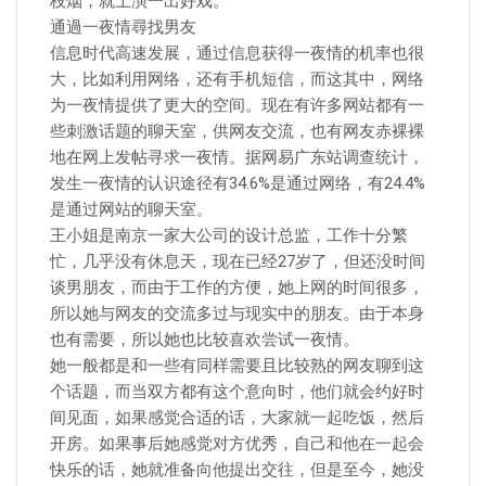
枝烟，就上演一出好戏。
通過一夜情尋找男友
信息时代高速发展，通过信息获得一夜情的机率也很
大，比如利用网络，还有手机短信，而这其中，网络
为一夜情提供了更大的空间。现在有许多网站都有一
些刺激话题的聊天室，供网友交流，也有网友赤裸裸
地在网上发帖寻求一夜情。据网易广东站调查统计，
发生一夜情的认识途径有34.6%是通过网络，有24.4%
是通过网站的聊天室。
王小姐是南京一家大公司的设计总监，工作十分繁
忙，几乎没有休息天，现在已经27岁了，但还没时间
谈男朋友，而由于工作的方便，她上网的时间很多，
所以她与网友的交流多过与现实中的朋友。由于本身
也有需要，所以她也比较喜欢尝试一夜情。
她一般都是和一些有同样需要且比较熟的网友聊到这
个话题，而当双方都有这个意向时，他们就会约好时
间见面，如果感觉合适的话，大家就一起吃饭，然后
开房。如果事后她感觉对方优秀，自己和他在一起会
快乐的话，她就准备向他提出交往，但是至今，她没