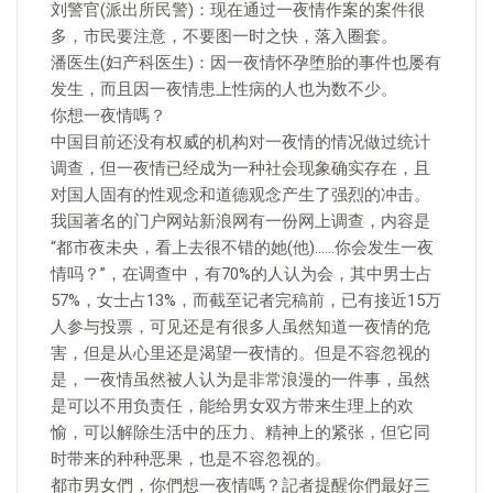
刘警官(派出所民警)：现在通过一夜情作案的案件很
多，市民要注意，不要图一时之快，落入圈套。
潘医生(妇产科医生)：因一夜情怀孕堕胎的事件也屡有
发生，而且因一夜情患上性病的人也为数不少。
你想一夜情嗎？
中国目前还没有权威的机构对一夜情的情况做过统计
调查，但一夜情已经成为一种社会现象确实存在，且
对国人固有的性观念和道德观念产生了强烈的冲击。
我国著名的门户网站新浪网有一份网上调查，内容是
“都市夜未央，看上去很不错的她(他)……你会发生一夜
情吗？”，在调查中，有70%的人认为会，其中男士占
57%，女士占13%，而截至记者完稿前，已有接近15万
人参与投票，可见还是有很多人虽然知道一夜情的危
害，但是从心里还是渴望一夜情的。但是不容忽视的
是，一夜情虽然被人认为是非常浪漫的一件事，虽然
是可以不用负责任，能给男女双方带来生理上的欢
愉，可以解除生活中的压力、精神上的紧张，但它同
时带来的种种恶果，也是不容忽视的。
都市男女們，你們想一夜情嗎？記者提醒你們最好三