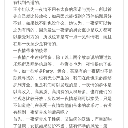
有找到合适的。
王小姐认为一夜情不用有太多的承诺与责任，所以首
先自己就比较放松，如果因此能找到合适伴侣那最好
不过，如果找不到也没什么。她认为，一夜情可以称
之为有情的，因为发生一夜情的男女至少是双方都可
以接受对方的，所以也算是有一点一见钟情吧，而且
在那一夜至少是有情的。
一夜情帶來的後果
一夜情产生途径很多，除了以上两个故事说的通过娱
乐场所及网络信息等，一些聚会也为一夜情提供了条
件，如一些单身Party、舞会，甚至有的一夜情也不是
刻意寻找的，也有无心产生的，我们在此也未必能够
罗列齐全。但是我们可以发现的是，一夜情的群体是
以高收入、高素质、高消费的人群居多。也许他们的
性观念比较开放，所以对一夜情感到可以接受，只是
不知道他们在享受一夜情给他们带来的欢乐时，有没
有想到一夜情带来的后果呢？
首先，一夜情带来了性病、艾滋病的泛滥，严重影响
了健康，女孩如果防护不当，还有怀孕的风险；第