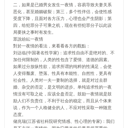
二，如果是已婚男女发生一夜情，容易导致夫妻关系
恶化，甚至婚姻破裂；第三，多个性伴侣，会使性感
受度下降，且面对各方压力，心理也会产生阴影；第
四，给犯罪分子可乘之机，现在有些犯罪分子以此设
局要挟之事时有发生。
眾說紛紜一夜情
對於一夜情的看法，來看看各方的觀點：
刘达临(中国著名性学家)：追求性自由不是绝对的、不
加任何限制的，人类的性包含了爱情、道德的因素。
如果过分放纵性欲，追求所谓的纯粹的性满足，会使
人变得颓废、堕落。性具有本能性、自然性，更具有
社会性。人类对一夫一妻制的选择，就是对过去群
婚、杂交的否定，是文明的进步。单纯追求性的一夜
情没有可取之处，应该全盘否定。鼓励一夜情就是鼓
励人们不负责任，不利于社会的稳定，而且从个体来
说，作为一个人格健全的人，不应对性采取一种随意
态度。
储兆瑞(江苏省社科院研究情感、性心理的专家)：我们