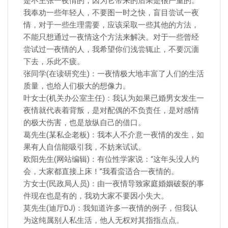
是不主张一夜情的，因为它带来的后果是很严重的。
我奉劝一些年轻人，不要图一时之快，盲目尝试一夜
情，对于一些生理需要，应该采取一些其他的方法，
不能只想通过一夜情这个方法来解决。对于一些曾经
尝试过一夜情的人，我希望你们浅尝辄止，不要沉湎
下去，乐此不疲。
张同学(在读研究生)：一夜情极大地丰富了人们的生活
质量，也给人们极大的想像力。
叶女士(机关办公室主任)：我认为如果已婚男女发生一
夜情就代表着背叛，是对配偶的不负责任，是对感情
的极大伤害，也是放纵自己的借口。
葛先生(某私企老板)：我本人不介意一夜情的发生，如
果有人自信能吸引我，不妨来试试。
欧阳先生(网站编辑)：有位性学家说：“这年头没人约
会，大家都直接上床！”我看蛮适合一夜情的。
方女士(民政局人员)：由一夜情导致家庭婚姻破裂的事
件现在也是有的，我劝大家不要因小失大。
莫先生(迪厅DJ)：我知道许多一夜情的例子，但我认
为这纯属别人私生活，他人无权对其指指点点。