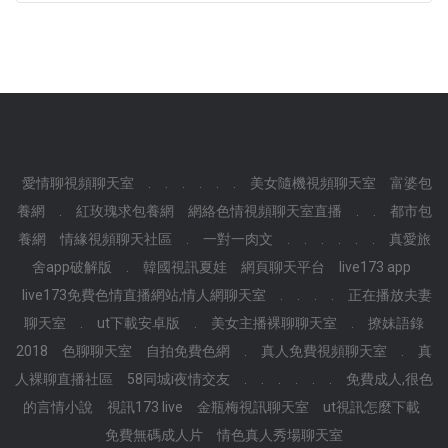
愛情聊視頻聊天室
.
.
.
.
.
.
美女隨機視頻聊天室
富婆包
養網
.
紅玫瑰求包養網
網絡色情視頻聊天室直播
.
.
都市包
養網
情緣視頻聊天社區
.
一對一肉文
.
.
.
.
.
.
真愛旅
舍app破解版
.
韓國視訊夏娃
網頁聊天平台
live173 app
live173免費色情直播網站,情人網聊天室
.
.
.
.
正在播放夫妻
聊天室
.
ut下載安卓版
.
美女主播裸聊聊天室
.
撩妹語錄
2018
色聊聊天室
自拍免費色網
.
真人免費視頻聊天室
.
真
人裸聊直播社區
58同城i夜情交友
.
.
.
.
.
.
免費成人,很色
的言情小說
視訊173 live
金瓶梅視訊聊天室
ut視訊怎麼下載
免費無碼成人片
情色真人秀場聊天室