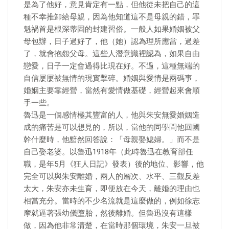
是為了他好，意見肯定有一點，但他從未把自己的這
種不幸推卸給母親，因為他知道這不是母親的錯，罪
魁禍首是根深蒂固的封建習俗。一般人如果婚姻被父
母包辦，日子過好了，他（她）認為理所應當，過差
了，就會抱怨父母。這些人潛意識裡認為，如果自由
戀愛，日子一定會過得比現在好。不過，這種無端的
自信屢屢被無情的現實擊碎。婚姻與愛情是兩碼事，
婚姻主要靠經營，當然有愛情做基礎，經營起來會順
手一些。
魯迅是一個感情極其豐富的人，他與朱安無愛婚姻造
成的痛苦是可以想見的，所以，當他的同學問他回國
幹什麼時，他黯然回答說：「母親娶媳婦。」而不是
自己娶老婆。以魯迅1918年（此時魯迅在教育部任
職，是年5月《狂人日記》發表）後的地位、影響，他
完全可以與朱安離婚，兩人的層次、水平、三觀反差
太大，朱安亦未生育，即便放在今天，離婚的理由也
相當充分。當時的不少名流就是這麼做的，例如徐志
摩就逼著張幼儀墮胎，然後離婚。但魯迅沒有這樣
做，因為他非常清楚，在當時那個環境，朱安一旦被