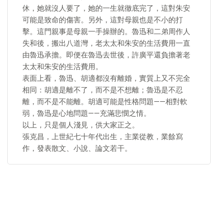
休，她就沒人要了，她的一生就徹底完了，這對朱安
可能是致命的傷害。另外，這對母親也是不小的打
擊。這門親事是母親一手操辦的。魯迅和二弟周作人
失和後，搬出八道灣，老太太和朱安的生活費用一直
由魯迅承擔。即便在魯迅去世後，許廣平還負擔著老
太太和朱安的生活費用。
表面上看，魯迅、胡適都沒有離婚，實質上又不完全
相同：胡適是離不了，而不是不想離；魯迅是不忍
離，而不是不能離。胡適可能是性格問題——相對軟
弱，魯迅是心地問題——充滿悲憫之情。
以上，只是個人淺見，供大家正之。
張克昌，上世紀七十年代出生，主業從教，業餘寫
作，發表散文、小說、論文若干。