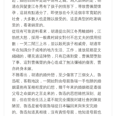
起，婚戀自由本是題中應有之義。為人詬病的是，胡
適在與髮妻江冬秀有了孩子的情形下，導致曹佩聲懷
孕，這就有點過分了。即便放在今天這個非常寬鬆的
社會，大多數人也是難以接受的。這是典型的吃著碗
里的，看著鍋里的。
從現有可靠資料看來，胡適提出與江冬秀離婚時，江
勃然大怒，採用一般農村婦女對付不忠丈夫的慣用招
數：一哭二鬧三上吊，並以殺死孩子相威脅。胡適常
年在知識分子成堆的地方生活、工作，連放屁都是文
縐縐的，哪見過這陣勢，只有忍痛割愛，曹佩聲墮胎
了事。這對曹佩聲的身心造成了無法彌補的傷害。曹
亦終身未嫁。
不難看出，胡適的婚外戀，至少傷害了三個女人。魯
迅呢，客觀地說，一開始對由母親魯瑞一手包辦的婚
姻還抱有某種程度的幻想，幾千年來的婚姻都是遵循
父母之命媒妁之言走來的，魯迅的思想雖然深刻、超
前，但在世俗生活上還不能完全擺脫封建社會的陳規
陋習。魯迅是被母親魯瑞從日本騙回來與朱安完婚
的。魯迅知道真相後，沒有責怪母親，他知道母親也