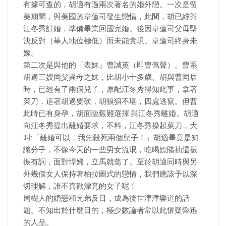
有據可查的，胡適有過兩次著名的婚外戀。一次是留
美期間，與美國的韋蓮司發生戀情，此間，胡已經與
江冬秀訂婚，準備畢業回國完婚。後因韋蓮司父母堅
決反對（華人地位極低）而未能實現。韋蓮司終身未
嫁。
第二次是與他的「表妹」曹誠英（即曹佩聲）。曹系
胡適三嫂同父異母之妹，比胡小十多歲。胡與曹同居
時，已經有了兩個兒子，原配江冬秀得知此事，拿著
菜刀，追著胡適要砍，胡狼狽不堪，四處逃竄。但曹
此時已有身孕，胡面臨艱難選擇:與江冬秀離婚。胡適
向江冬秀提出離婚要求，不料，江冬秀操起菜刀，大
叫:「離婚可以，我先殺死兩個兒子！」胡適畢竟是知
識分子，不像今天的一些男女流氓，吃喝嫖賭抽還振
振有詞，面對悍婦，立馬就蔫了。至於胡適同時與另
外幾個女人保持著柏拉圖式的戀情，我們應該予以深
切理解，誰不喜歡漂亮的女子呢！
周樹人的婚戀和兄弟反目，成為後世津津樂道的話
題。不知出於什麼目的，極少數論者常以此懷疑魯迅
的人品。