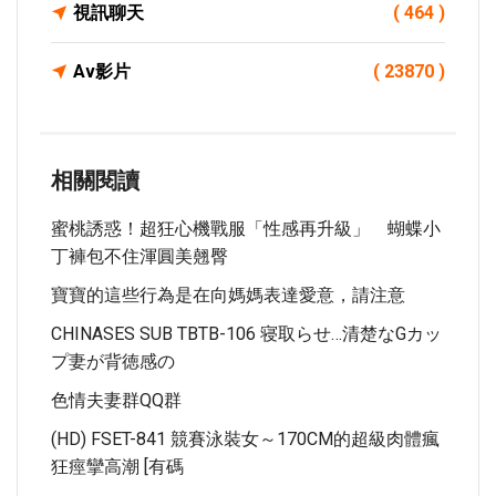
視訊聊天
( 464 )
Av影片
( 23870 )
相關閱讀
蜜桃誘惑！超狂心機戰服「性感再升級」 蝴蝶小
丁褲包不住渾圓美翹臀
寶寶的這些行為是在向媽媽表達愛意，請注意
CHINASES SUB TBTB-106 寝取らせ…清楚なGカッ
プ妻が背徳感の
色情夫妻群QQ群
(HD) FSET-841 競賽泳裝女～170CM的超級肉體瘋
狂痙攣高潮 [有碼