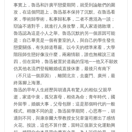
事實上，魯迅和許廣平戀愛期間，就受到論敵們的圍
攻，在這個問題上，魯迅基本保持了沉默。在魯迅看
來，學術歸學術，私事歸私事，二者不應混為一談；
辯論不過對手，就進行人身攻擊，罵人家道德敗壞，
魯迅認為這是小人之舉。魯迅沉默的另一個原因可能
是：自己畢竟是一個有妻室的人，與自己的學生發生
戀愛關係，有失師道尊嚴。以今天的標準來看，大學
階段師生戀好像沒什麼，兩廂情願，誰也無權說三道
四，但在當時，魯迅被置於道義的窪地——他又不願效
仿其他名流們登報離婚或直接休妻，最後只有南下
（不只這一個原因），離開北京，去廈門、廣州，最
終落腳上海灘。
魯迅的早年人生經歷與胡適具有驚人的相似:父親早
逝，家道中衰，孤兒寡母，相依為命；青年時代，國
外留學，婚姻大事，父母包辦；這是那個時代的一般
模式。稍微不同的是，魯迅留學期間，心思專一，胡
適則不同，與康奈爾大學教授女兒韋蓮司擦出了感情
火花。按說，這也不算什麼，當時正值新文化運動興