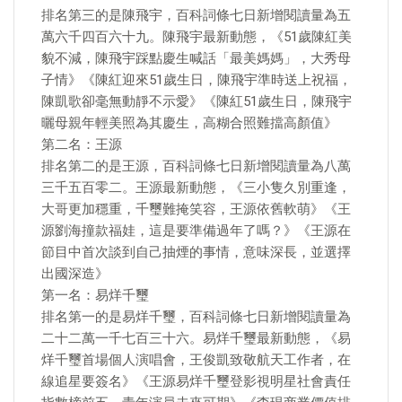
排名第三的是陳飛宇，百科詞條七日新增閱讀量為五
萬六千四百六十九。陳飛宇最新動態，《51歲陳紅美
貌不減，陳飛宇踩點慶生喊話「最美媽媽」，大秀母
子情》《陳紅迎來51歲生日，陳飛宇準時送上祝福，
陳凱歌卻毫無動靜不示愛》《陳紅51歲生日，陳飛宇
曬母親年輕美照為其慶生，高糊合照難擋高顏值》
第二名：王源
排名第二的是王源，百科詞條七日新增閱讀量為八萬
三千五百零二。王源最新動態，《三小隻久別重逢，
大哥更加穩重，千璽難掩笑容，王源依舊軟萌》《王
源劉海撞款福娃，這是要準備過年了嗎？》《王源在
節目中首次談到自己抽煙的事情，意味深長，並選擇
出國深造》
第一名：易烊千璽
排名第一的是易烊千璽，百科詞條七日新增閱讀量為
二十二萬一千七百三十六。易烊千璽最新動態，《易
烊千璽首場個人演唱會，王俊凱致敬航天工作者，在
線追星要簽名》《王源易烊千璽登影視明星社會責任