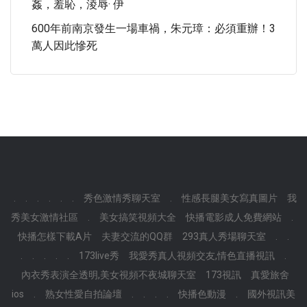
姦，羞恥，淩辱· 伊
600年前南京發生一場車禍，朱元璋：必須重辦！3
萬人因此慘死
.
.
.
.
.
.
秀色激情秀聊天室
.
性感長腿美女寫真圖片
我
秀美女激情社區
.
美女搞笑視頻大全
快播電影成人免費網站
.
快播怎樣下載A片
夫妻交流的QQ群
293真人秀場聊天室
.
.
.
.
.
.
.
173live秀
我愛秀真人視頻交友,情色直播視訊
.
內衣秀表演全透明,美女視頻不夜城聊天室
173視訊
真愛旅舍
ios
.
熟女性愛自拍論壇
.
.
.
.
快播色動漫
.
國外視訊美