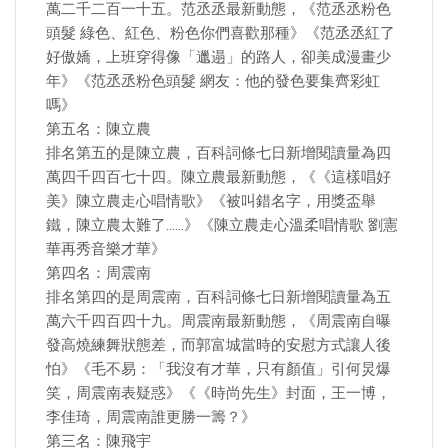
萬二千二百一十五。范丞丞最新動態，《范丞丞粉色
頭髮 綠色、紅色、粉色你們喜歡那種》《范丞丞紅了
好傲嬌，上班穿得像「邋遢」的路人，卻美成漫畫少
年》《范丞丞粉色頭髮 網友：他的發色要集齊彩虹
嗎》
第五名：陳立農
排名第五的是陳立農，百科詞條七日新增閱讀量為四
萬四千四百七十四。陳立農最新動態，《《這樣唱好
美》陳立農走心唱情歌》《被叫錯名字，用獎盃舉
鐵，陳立農太難了……》《陳立農走心溫柔唱情歌 劉憲
華再秀音樂才華》
第四名：周震南
排名第四的是周震南，百科詞條七日新增閱讀量為五
萬六千四百四十九。周震南最新動態，《周震南自曝
發高燒練舞狀態差，而郭富城當時的安慰方式讓人後
怕》《毛不易：「我沒有才華，只有顏值」引何炅爆
笑，周震南表疑惑》《《時尚先生》封面，王一博，
李佳琦，周震南誰更勝一籌？》
第三名：陳飛宇