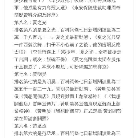
多少種可能？》《李少紅拖了後腿，周奇將無緣冠
軍，他成最有力奪冠人選》《永安保險總裁助理周奇
簡歷資料介紹及經歷》
第八名：夏之光
排名第八的是夏之光，百科詞條七日新增閱讀量為二
萬一千八百九十一。夏之光最新動態，《夏之光只穿
一件西裝跳舞，扣子不小心崩了之後，他的臨場反應
太強》《李佳琦遇上「8G少年」夏之光，全程被搶走
了台詞，網友：飯碗不保》《夏之光跳舞太猛衣服扣
子直接崩了，本來不尷尬，可粉絲偏加馬賽克》
第七名：黃明昊
排名第七的是黃明昊，百科詞條七日新增閱讀量為二
萬五千一百三十九。黃明昊最新動態，《黃明昊吳宣
儀《我想開個店》展現迎難而上創業精神》《《我想
開個店》首曝宣傳片，黃明昊吳宣儀展現迎難而上創
業精神》《黃明昊《我想開個店》正式定檔 黃老闆營
業在即請多關照》
第六名：范丞丞
排名第六的是范丞丞，百科詞條七日新增閱讀量為三