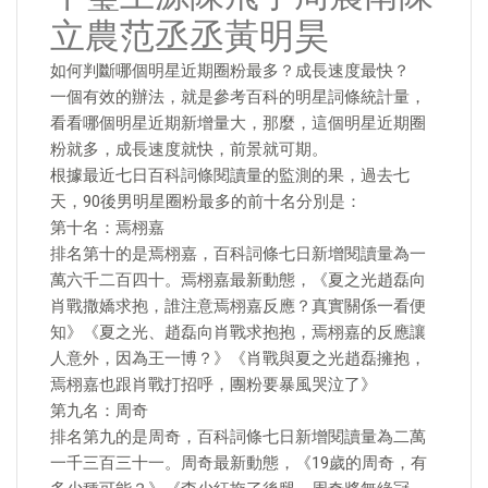
立農范丞丞黃明昊
如何判斷哪個明星近期圈粉最多？成長速度最快？
一個有效的辦法，就是參考百科的明星詞條統計量，
看看哪個明星近期新增量大，那麼，這個明星近期圈
粉就多，成長速度就快，前景就可期。
根據最近七日百科詞條閱讀量的監測的果，過去七
天，90後男明星圈粉最多的前十名分別是：
第十名：焉栩嘉
排名第十的是焉栩嘉，百科詞條七日新增閱讀量為一
萬六千二百四十。焉栩嘉最新動態，《夏之光趙磊向
肖戰撒嬌求抱，誰注意焉栩嘉反應？真實關係一看便
知》《夏之光、趙磊向肖戰求抱抱，焉栩嘉的反應讓
人意外，因為王一博？》《肖戰與夏之光趙磊擁抱，
焉栩嘉也跟肖戰打招呼，團粉要暴風哭泣了》
第九名：周奇
排名第九的是周奇，百科詞條七日新增閱讀量為二萬
一千三百三十一。周奇最新動態，《19歲的周奇，有