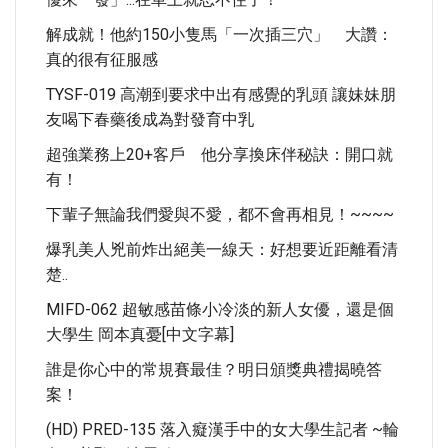
解成就！他約150小隻馬「一次插三穴」 大讚：
真的很有征服感
TYSF-019 高潮到要求中出有感覺的乳頭 讓妹妹朋
友喝下春藥後成為對發育中乳
超強業務上20+客戶 他分享換床伴秘訣：開口就
有！
下輩子無論我們愛與不愛，都不會再相見！~~~~
爆乳美人兇前炸出絕美一線天：好想要近距離看清
楚..
MIFD-062 超敏感苗條小冷淡的新人女優，還是個
大學生 岡本真憂[中文字幕]
誰是你心中的常規賽最佳？明日頒獎典禮揭曉答
案！
(HD) PRED-135 落入癡漢手中的女大學生記者 ~輪