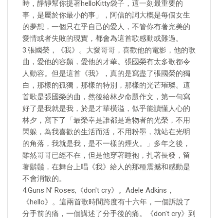
時，靜靜幫你提著helloKitty袋子，這一刻最重要的
事，是屬於你最小的事」，阿信的詞大概是每個女生
的夢想，一個只在乎自己的愛人，不管你有著完美的
愛情或者失敗的現實，都會為這首歌感動或難過。
3.張國榮，《我》。大愛哥哥，喜歡他的電影，他的歌
曲，愛他的容顏，愛他的才華。張國榮有太多歌都令
人動容。但是這首《我》，真的是寫盡了張國榮的獨
白，那樣的孤獨，那樣的特別，那樣的光芒璀璨。這
首歌是張國榮的曲，然後給林夕命題作文，第一句寫
好了是我就是我，於是才華橫溢，似乎能讀懂人心的
林夕，寫下了「最榮幸是誰都是造物者的光榮，不用
閃躲，為我喜歡的生活而活，不用粉墨，就站在光明
的角落，我就是我，是不一樣的煙火。」多年之後，
雖然哥哥已經不在，但是他穿著睡袍，扎著長發，留
著鬍鬚，在舞台上唱《我》給人的那種震撼和感動是
不會消散的。
4.Guns N' Roses,《don't cry》。Adele Adkins，
《hello》。這兩首歌時間跨度有十六年，一個訴說了
分手前的痛，一個講述了分手後的痛。《don't cry》到