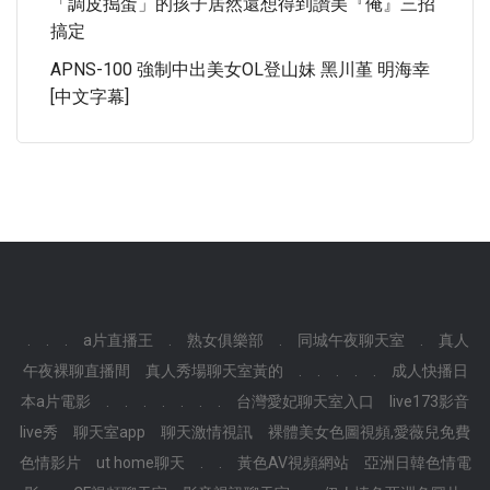
「調皮搗蛋」的孩子居然還想得到讚美『俺』三招
搞定
APNS-100 強制中出美女OL登山妹 黑川堇 明海幸
[中文字幕]
.
.
.
a片直播王
.
熟女俱樂部
.
同城午夜聊天室
.
真人
午夜裸聊直播間
真人秀場聊天室黃的
.
.
.
.
.
成人快播日
本a片電影
.
.
.
.
.
.
.
台灣愛妃聊天室入口
live173影音
live秀
聊天室app
聊天激情視訊
裸體美女色圖視頻,愛薇兒免費
色情影片
ut home聊天
.
.
黃色AV視頻網站
亞洲日韓色情電