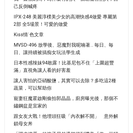
己反倒喊疼
IPX-248 美麗淳樸美少女的高潮快感4做愛 專屬第
2部 全5場景！可愛的做愛
Kiss情˙色文章
MVSD-496 放學後、惡魔對我呢喃著… 毎日、毎
日、讓持續被搞痴女玩法學生成
日本性感辣妹94敢露！比基尼包不住「上圍超豐
滿」直視角讓人看的好害羞
讓人害怕的亞硝酸鹽，其實可以去除？多吃這2種
蔬菜，可以幫助你
寵妻狂魔霍啟剛偷拍郭晶晶，廚房曝光後，那個不
鏽鋼盆是宜家的
跟女友大戰！他埋頭狂吸「內衣解不開」 意外解
鎖母女丼