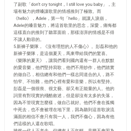
了副歌「don't cry tonight，I still love you baby」，主
場有魅力的煙嗓讓歌里的情感推到了極致。而
《hello》，Adele，第一句「hello」就讓人淚崩，
Adele的嗓音魅力，將這首歌里的思念，深愛，痛悔都
這樣直白的推到了聽眾面前，那樣澎湃的情感是不得
不讓人動容的。
5.新褲子樂隊，《沒有理想的人不傷心》。彭磊和他的
新褲子樂隊，是這個夏天，馬東帶給我們的驚喜。
《樂隊的夏天》，讓我們看到國內還有一群人在默默
的愛音樂，他們堅持寫歌，他們不用炒作，他們踏實
的做自己，相信總有和他們一樣志同道合的人，路不
怕窄、不怕難，他們心裡有愛和音樂，所以有堅持。
彭磊是一個很喪、很文藝、卻又有正能量的人。他的
詞里有對現實的殘酷敘述，但是卻沒有太多的失落，
因為不管現實怎麼樣，做自己就好。他們不會在孤獨
中死去，也不會被埋在地下里，因為聽到這首歌淚流
滿面的相信不會只有我一人，我們不傷心，因為有他
們這樣的人還在歌唱。
雖然一代人正老去，但總有人正年輕。音樂不會因為