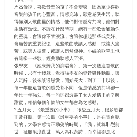
周杰倫說，喜歡音樂的孩子不會變壞。因為至少喜歡
音樂的孩子內心豐富，情感充沛，願意感受生活，聽
得懂別人歌曲里的情感，他們對情感有共鳴，他們對
生活有熱忱。不論在什麼時期，總有一些歌會觸動你
的靈魂，會讓你不禁淚流，會讓你想起那些或美好、
會痛苦的重要記憶，這些歌曲或讓人感動，或讓人痛
苦，或讓人振奮，或讓人黯然傷神。小編的歌單里也
有這樣一些歌，經典動聽感人至深。
張學友，《她來聽我的演唱會》。第一次聽這首歌的
時候，只有十幾歲，覺得張學友的聲音磁性動聽，讓
人沉醉，後來談過戀愛，開始長大，到了二十以後，
每一年聽這首歌的感受都不同，但是情感的共鳴卻一
年比一年強烈。每一句詞都透盡了女人愛情里的辛酸
甜蜜，相信每個年齡的女生都會為之感動。
2.五月天，《最重要的小事》。很愛五月天，很多歌都
非常好聽。第一次聽《最重要的小事》，是在電台聽
到的，大學在感情正動蕩的時期，「我，就算壯烈前
世，征服滾滾亂世，萬人為我寫詩，而幸福卻是此