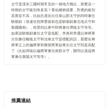
太守是漢末三國時期常見的一個地方職位，那麼這一
時期的太守級別有多高？看似權柄很重，對應的級別
其實並不高，比如呂虔在出任泰山郡太守的同時兼任
騎都尉（張遼在投降曹操前也是騎都尉兼北地太守和
魯國國相），程昱則以東中郎將兼任濟陰太守等等。
如果說騎都尉兼任太守是低配，李典和李通以裨將軍
分別兼任離狐太守和汝南太守是標配的話，那麼在裨
將軍之上的偏將軍和雜號將軍如果出任太守則是高配
了（比如周瑜以偏將軍兼任南郡太守，關羽以蕩寇將
軍兼任襄陽太守等等）。
推薦連結