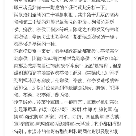
有章可循的，那麼漢末三國時期爵位、軍職和地方官
職三者是如何一一對應的？我們就此分析一下。
兩漢沿用秦朝的二十等爵制度，其中第十九級的關內
侯和第二十級的列侯是最常見的爵位，列侯分為縣
侯、鄉侯、亭侯三個大等級，除此之外鄉侯又衍生出
都鄉侯，亭侯衍生出都亭侯：都鄉侯是鄉侯的一種，
都亭侯是亭侯的一種。
不過從級別上來看，似乎鄉侯高於都鄉侯，亭侯高於
都亭侯，比如205年曹仁被封為都亭侯，209和210年
南郡之戰期間曹仁"轉封安平亭侯"，雖然是轉封，但是
級別應該是亭侯高過都亭侯；此外《華陽國志》也提
到劉禪時期有鄉侯、都鄉侯、亭侯、都亭侯這樣的等
級排位，所以爵位從高到低應該是縣侯、鄉侯、都鄉
侯、亭侯、都亭侯、關內侯。
說了爵位，接著說軍職，一般而言，軍職從低到高分
別是軍司馬-都尉（騎都尉）-校尉-中郎將-裨將軍-偏
將軍-雜號將軍-四安、四平、四鎮、四征將軍-四方將
軍-衛將軍-車騎將軍-驃騎將軍-大將軍，其中都尉有點
特別，東漢時的都尉有郡都尉和屬國都尉以及騎都尉