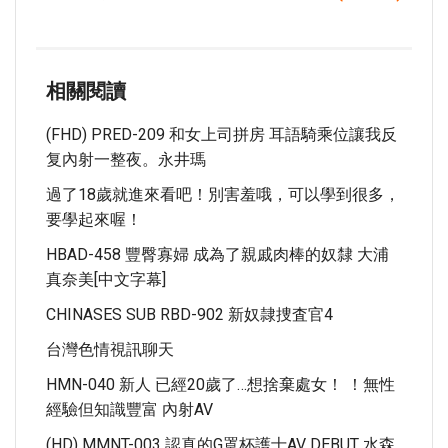
相關閱讀
(FHD) PRED-209 和女上司拼房 耳語騎乘位讓我反
复內射一整夜。永井瑪
過了18歲就進來看吧！別害羞哦，可以學到很多，
要學起來喔！
HBAD-458 豐臀寡婦 成為了親戚肉棒的奴隸 大浦
真奈美[中文字幕]
CHINASES SUB RBD-902 新奴隷捜査官4
台灣色情視訊聊天
HMN-040 新人 已經20歲了…想捨棄處女！ ！無性
經驗但知識豐富 內射AV
(HD) MMNT-003 認真的G罩杯護士AV DEBUT 水森