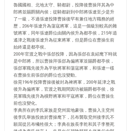
魯國國相、北地太守、騎都尉，投降後曹操拜其為中
郎將並賜爵關內侯；從騎都尉到中郎將張遼至少是升
了一級，不過張遼投降曹操後罕有兼任地方職務的經
歷，206年張遼升為蕩寇將軍，這是一個級別較高的雜
號將軍，同年張遼爵位由關內侯升為都亭侯，215年逍
遙津之戰後張遼升為征東將軍，但是爵位在曹操生前
始終還是都亭侯。
200年官渡之戰中張郃投降，因為張郃在袁紹麾下時就
是中郎將，所以曹操拜張郃為偏將軍並賜爵都亭侯，
張郃軍職先後升為平狄將軍和蕩寇將軍，和張遼一樣
在曹操生前張郃的爵位也沒變動。
徐晃196年投降曹操後被封為裨將軍，200年延津之戰
後升為偏將軍，官渡之戰期間因功被賜爵都亭侯，徐
晃軍職先後升為橫野將軍和平寇將軍，爵位在曹操生
前也沒變化。
李典所在的李氏家族是兗州當地豪強，曹操入主兗州
後李氏舉族投效於曹操麾下，呂布襲取兗州後李氏不
願屈從呂布犧牲很大；李典在族長李乾和其子李整死