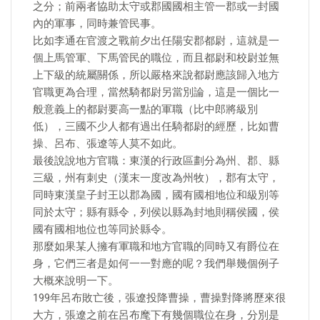
之分；前兩者協助太守或郡國國相主管一郡或一封國
內的軍事，同時兼管民事。
比如李通在官渡之戰前夕出任陽安郡都尉，這就是一
個上馬管軍、下馬管民的職位，而且都尉和校尉並無
上下級的統屬關係，所以嚴格來說都尉應該歸入地方
官職更為合理，當然騎都尉另當別論，這是一個比一
般意義上的都尉要高一點的軍職（比中郎將級別
低），三國不少人都有過出任騎都尉的經歷，比如曹
操、呂布、張遼等人莫不如此。
最後說說地方官職：東漢的行政區劃分為州、郡、縣
三級，州有刺史（漢末一度改為州牧），郡有太守，
同時東漢皇子封王以郡為國，國有國相地位和級別等
同於太守；縣有縣令，列侯以縣為封地則稱侯國，侯
國有國相地位也等同於縣令。
那麼如果某人擁有軍職和地方官職的同時又有爵位在
身，它們三者是如何一一對應的呢？我們舉幾個例子
大概來說明一下。
199年呂布敗亡後，張遼投降曹操，曹操對降將歷來很
大方，張遼之前在呂布麾下有幾個職位在身，分別是