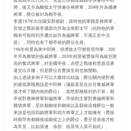
後成為李氏代言人，先是出任潁陰縣縣令併兼任中郎
將，後又升為離狐太守併兼任裨將軍，204年升為捕虜
將軍，爵位被封為都亭侯。
李通197年出任陽安郡都尉，當時他的軍職是裨將軍，
官渡之戰前後李通因功升為汝南郡太守（此時他的軍
職有可能得到升遷比如升為偏將軍，不過正史中沒
提），同時也有了都亭侯的爵位在身。
196年程昱為東中郎將，領濟陰太守都督兗州事，200
年升為雜號的振威將軍，203年程昱被曹操拜為級別更
高的奮武將軍，封安國亭侯，赤壁之戰後程昱急流勇
退交出兵權，但是爵位在曹操生前也無變動。
由上述諸多例子可以大概得出結論：爵位關內侯對應
的最低軍職應該是中郎將（滿寵甚至在出任奮威將軍
後才有了關內侯的爵位），當然那種蔭封的不算；都
亭侯對應裨將軍和偏將軍，亭侯則主要對應偏將軍和
雜號將軍，至於都鄉侯和鄉侯以及縣侯這種爵位一般
來說是包括四鎮將軍和四方將軍之上才能擁有（曹操
時期罕有都鄉侯或鄉侯之上的爵位，曹丕登基後才較
為常見，比如張遼、張郃、徐晃等人莫不如此）。