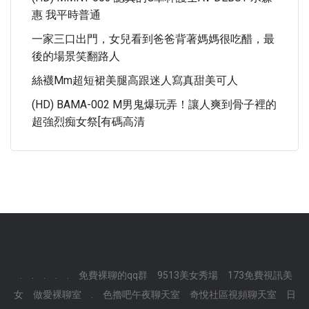
惠 我平時普通
一家三口出門，女兒看到爸爸背著媽媽很吃醋，最
後的場景笑翻路人
絲襪mm超短裙美腿高跟迷人寫真甜美可人
(HD) BAMA-002 M男鬼爆玩弄！讓人爽到骨子裡的
超強烈痴女祭[有碼高清
.
.
.
.
.
免費裸聊的qq群
9513美女秀場
173免費視訊美
女
做愛裸聊室
.
色擼吧午夜聊天室
奇悅社區視頻聊天室
日