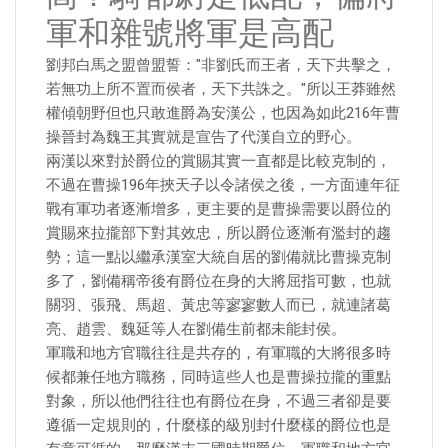
軍和雜號將軍是高配
劉邦白馬之盟曾盟誓："非劉氏而王者，天下共擊之，
若無功上所不置而侯者，天下共誅之。"所以王莽雖然
權傾朝野但也只敢進爵為安漢公，也因為如此216年曹
操晉封為魏王其實就是宣告了代漢自立的野心。
兩漢以來對於爵位的賞賜其實一直都是比較克制的，
不過在曹操196年挾天子以令諸侯之後，一方面連年征
戰有軍功者逐漸增多，更主要的是曹操需要以爵位的
賞賜來拉攏部下對其效忠，所以爵位逐漸有濫封的趨
勢；這一點以繼承漢室大統自居的劉備就比曹操克制
多了，劉備稱帝後有爵位在身的大將屈指可數，也就
關羽、張飛、馬超、黃忠等寥寥數人而已，就連諸葛
亮、趙雲、魏延等人在劉備生前都未能封侯。
軍職和地方官職往往是共存的，有軍職的大將很多時
候都兼任地方職務，同時這些人也是曹操拉攏的重點
對象，所以他們往往也有爵位在身，不過三者卻是要
遵循一定規則的，什麼樣的級別封什麼樣的爵位也是