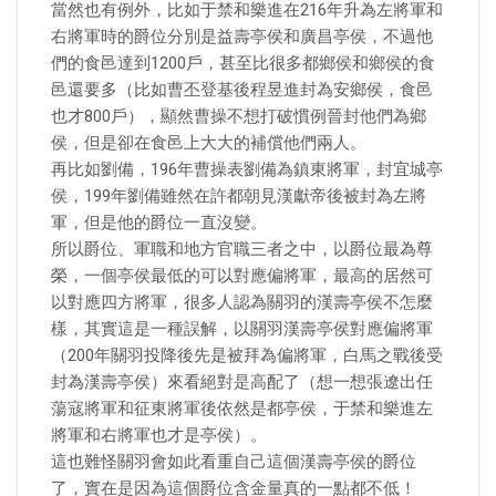
當然也有例外，比如于禁和樂進在216年升為左將軍和
右將軍時的爵位分別是益壽亭侯和廣昌亭侯，不過他
們的食邑達到1200戶，甚至比很多都鄉侯和鄉侯的食
邑還要多（比如曹丕登基後程昱進封為安鄉侯，食邑
也才800戶），顯然曹操不想打破慣例晉封他們為鄉
侯，但是卻在食邑上大大的補償他們兩人。
再比如劉備，196年曹操表劉備為鎮東將軍，封宜城亭
侯，199年劉備雖然在許都朝見漢獻帝後被封為左將
軍，但是他的爵位一直沒變。
所以爵位、軍職和地方官職三者之中，以爵位最為尊
榮，一個亭侯最低的可以對應偏將軍，最高的居然可
以對應四方將軍，很多人認為關羽的漢壽亭侯不怎麼
樣，其實這是一種誤解，以關羽漢壽亭侯對應偏將軍
（200年關羽投降後先是被拜為偏將軍，白馬之戰後受
封為漢壽亭侯）來看絕對是高配了（想一想張遼出任
蕩寇將軍和征東將軍後依然是都亭侯，于禁和樂進左
將軍和右將軍也才是亭侯）。
這也難怪關羽會如此看重自己這個漢壽亭侯的爵位
了，實在是因為這個爵位含金量真的一點都不低！