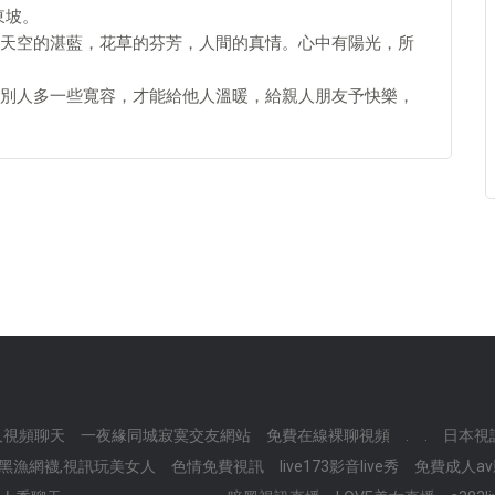
東坡。
天空的湛藍，花草的芬芳，人間的真情。心中有陽光，所
別人多一些寬容，才能給他人溫暖，給親人朋友予快樂，
多人視頻聊天
一夜緣同城寂寞交友網站
免費在線裸聊視頻
.
.
日本視
黑漁網襪,視訊玩美女人
色情免費視訊
live173影音live秀
免費成人a