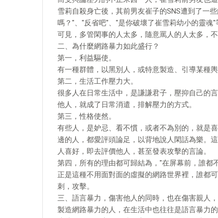
雪莉自殺身亡後，其前男友崔子的SNS遭到了一些
嗎？"、"反省吧"、"是你破壞了崔雪莉幼小的靈魂
可見，多管閑事的人太多，隨意罵人的人太多，不
二、為什麼網路暴力如此盛行？
第一，利益驅使。
有一種群體，以黑別人，或特意製造、引導某種輿
第二，生活工作壓力大。
很多人在日常生活中，是謙謙君子，壓抑自己的言
他人，就成了日常消遣，排解壓力的方式。
第三，性格使然。
有些人，是妒忌、看不慣，或者不為別的，就是喜
邊的人，都愛評頭論足，以背地說人閑話為樂。這
人喜好，即去評價他人，甚至發表攻擊的言論。
第四，所有的理由都可歸結為，"在屏幕前，誰都
正是這種不用面對面的虛擬的網路世界裡，誰都可
刺，攻擊。
三、語言暴力，傷害他人的同時，也在傷害親人，
製造網路暴力的人，在生活中也往往是語言暴力的