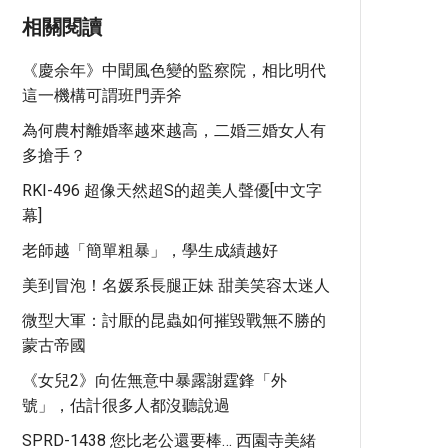
相關閱讀
《慶余年》中聞風色變的監察院，相比明代
這一機構可謂班門弄斧
為何農村離婚率越來越高，二婚三婚女人有
多搶手？
RKI-496 超像天然超S的超美人聲優[中文字
幕]
老師越「簡單粗暴」，學生成績越好
美到冒泡！名媛系長腿正妹 甜美笑容太迷人
微型大軍：討厭的昆蟲如何摧毀戰無不勝的
蒙古帝國
《女兒2》向佐無意中暴露謝霆鋒「外
號」，估計很多人都沒聽說過
SPRD-1438 您比老公還要棒… 西園寺美緒