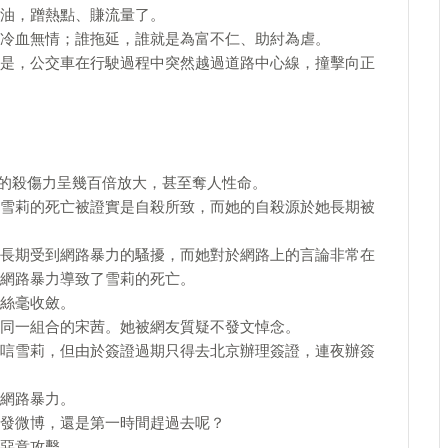
油，蹭熱點、賺流量了。
冷血無情；誰拖延，誰就是為富不仁、助紂為虐。
是，公交車在行駛過程中突然越過道路中心線，撞擊向正
擊的殺傷力呈幾百倍放大，甚至奪人性命。
雪莉的死亡被證實是自殺所致，而她的自殺源於她長期被
長期受到網路暴力的騷擾，而她對於網路上的言論非常在
網路暴力導致了雪莉的死亡。
絲毫收斂。
同一組合的宋茜。她被網友質疑不發文悼念。
唁雪莉，但由於簽證過期只得去北京辦理簽證，連夜辦簽
網路暴力。
發微博，還是第一時間趕過去呢？
惡意攻擊。