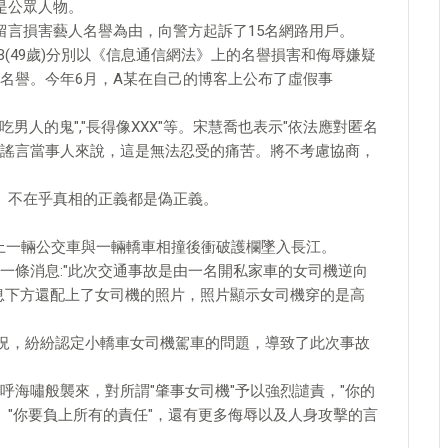
是公眾人物。
留言損害藝人名譽為由，向警方起訴了15名網路用戶。
性B(49歲)分別以《信息通信網法》上的名譽損害和侮辱嫌疑
的名譽。今年6月，A某在自己的博客上公布了虛假事
男人的鬼","長得像XXX"等。宋慧喬也表示"依法應對匿名
謠言當事人來說，這是無法忍受的痛苦。將不考慮協商，
。不在乎真相的正義都是偽正義。
江二橋上一輛公交車與一輛轎車相撞後衝破護欄墜入長江。
一條消息:"此次交通事故是由一名開私家車的女司機逆向
息下方還配上了女司機的照片，照片顯示女司機穿的是高
情況，紛紛認定小轎車女司機駕車的問題，導致了此次事故
呼海嘯般襲來，對所謂"肇事女司機"予以強烈譴責，"你的
"、"你要負上所有的責任"，還有更多侮辱以及人身攻擊的言