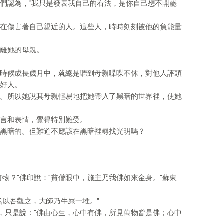
們認為，"我只是發表我自己的看法，是你自己想不開罷
在傷害著自己親近的人。這些人，時時刻刻被他的負能量
離她的母親。
時候成長歲月中，就總是聽到母親喋喋不休，對他人評頭
好人。
。所以她說其母親輕易地把她帶入了黑暗的世界裡，使她
言和表情，覺得特別難受。
黑暗的。但難道不應該在黑暗裡尋找光明嗎？
物？"佛印說："貧僧眼中，施主乃我佛如來金身。"蘇東
然以吾觀之，大師乃牛屎一堆。"
快，只是說："佛由心生，心中有佛，所見萬物皆是佛；心中