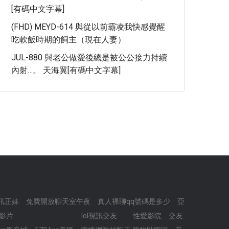
[有碼中文字幕]
(FHD) MEYD-614 與從以前霸凌我快感覺醒
吃軟飯時期的飼主（現在人妻）
JUL-880 與老公做愛後總是被公公接力持續
內射…。 天海翼[有碼中文字幕]
訊正妹
免費開放聊天室午夜
真人裸聊qq號碼是多少
亞
v影片
.
.
.
.
.
.
.
lol視訊交友
.
性愛影院
交友