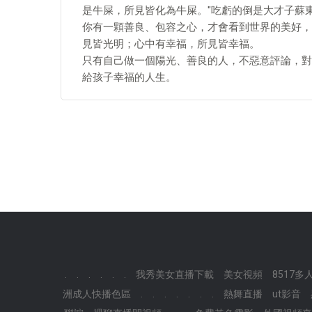
是牛屎，所見皆化為牛屎。"吃虧的倒是大才子蘇
你有一顆善良、包容之心，才會看到世界的美好，
見皆光明；心中有幸福，所見皆幸福。
只有自己做一個陽光、善良的人，不惡意評論，對
給孩子幸福的人生。
.
.
.
.
.
.
我秀美女直播下載
美女視頻
8517
洲成人快播色區
.
.
.
.
.
.
.
熱舞直播
ut影音