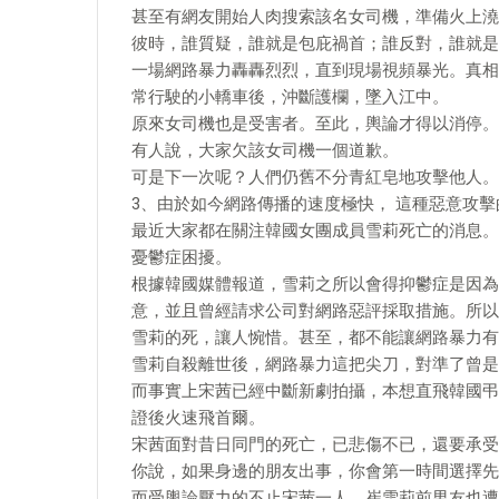
甚至有網友開始人肉搜索該名女司機，準備火上澆
彼時，誰質疑，誰就是包庇禍首；誰反對，誰就是
一場網路暴力轟轟烈烈，直到現場視頻暴光。真相
常行駛的小轎車後，沖斷護欄，墜入江中。
原來女司機也是受害者。至此，輿論才得以消停。
有人說，大家欠該女司機一個道歉。
可是下一次呢？人們仍舊不分青紅皂地攻擊他人。
3、由於如今網路傳播的速度極快， 這種惡意攻
最近大家都在關注韓國女團成員雪莉死亡的消息。
憂鬱症困擾。
根據韓國媒體報道，雪莉之所以會得抑鬱症是因為
意，並且曾經請求公司對網路惡評採取措施。所以
雪莉的死，讓人惋惜。甚至，都不能讓網路暴力有
雪莉自殺離世後，網路暴力這把尖刀，對準了曾是
而事實上宋茜已經中斷新劇拍攝，本想直飛韓國弔
證後火速飛首爾。
宋茜面對昔日同門的死亡，已悲傷不已，還要承受
你說，如果身邊的朋友出事，你會第一時間選擇先
而受輿論壓力的不止宋茜一人，崔雪莉前男友也遭