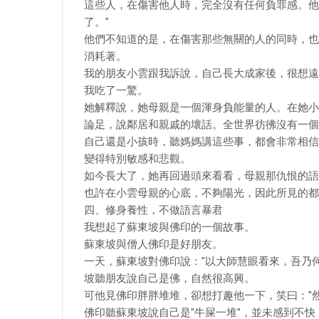
這些人，在傷害他人時，完全沒有任何負罪感。他
了。"
他們不知道的是，在傷害那些無關的人的同時，也
消耗著。
我的朋友小雲跟我訴說，自己長大成家後，很想遠
我吃了一驚。
她解釋說，她母親是一個渾身負能量的人。在她小
論足，說鄰居和親戚的壞話。全世界彷彿沒有一個
自己還是小孩時，聽媽媽講這些事，都會非常相信
變得特別敏感和悲觀。
如今長大了，她再回過頭來看看，母親那仇恨的語
也許在小雲母親的心底，不夠陽光，因此所見的都
四、修身養性，不做語言暴君
我想起了蘇東坡與佛印的一個故事。
蘇東坡與僧人佛印是好朋友。
一天，蘇東坡對佛印說："以大師慧眼看來，吾乃何
坡聽朋友說自己是佛，自然很高興。
可他見佛印胖胖堆堆，卻想打趣他一下，笑曰："
佛印聽蘇東坡說自己是"牛屎一堆"，並未感到不