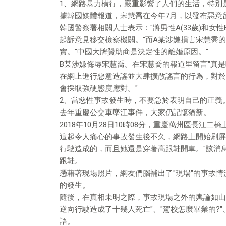
1、網路暴力橫行，嚴重影響了人們的生活，特別
據韓國媒體報道，宋慧喬在今年7月，以發布惡意
韓國警察署相關人士表示："將男性A(33歲)和女
起訴意見移交檢察機關。"而A某涉嫌損害宋慧喬
實。"中國大牌贊助商是決定性的離婚原因。"
B某涉嫌侮辱宋慧喬。在宋慧喬的報道里留言"真是吃
在網上進行惡意造謠並大肆擴散謠言的行為，對於
會採取強硬態度應對。"
2、當惡性事故發生時，不要急於表明自己的正義
去年重慶公交車墜江事件，大家仍記憶猶新。
2018年10月28日10時08分，重慶萬州區長
這起令人痛心的事故發生後不久，網路上開始刷屏
行駛造成的，而且她還是穿著高跟鞋開車。"該消
跟鞋。
憑藉著現場照片，網友們腦補出了"現場"的事故
的發生。
隨後，在真相未明之際，事故現場之外的輿論如山
逆向行駛造成了十幾人死亡"、"駕校怎麼畢業的?
語。