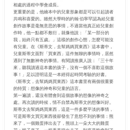
相處的過程中學會成長。
更重要的是，他繪本中的兒童形象都是可以引起讀者
共鳴和喜愛的。雖然大學時的約翰·伯寧罕認為給兒童
創作故事是毫無意思的事情，不過當他真正給兒童創
作時，他一點都不敷衍，就像他說：「某一部分的
我，始終只有五歲。」這樣的創作心態，怎麼可能沒
有兒童。在《斯蒂文，去幫媽媽買東西》這本書中，
兒童斯蒂文面對「買東西」這件無聊的事情時，居然
遇到了無數神奇的事情。有閱讀推廣人說：「三十年
來，聽我讀過這本書的孩子，沒有一個不喜歡這個故
事！」足以證明這是一本經得起時間考驗的好書。
《斯蒂文，去幫媽媽買東西》這本書里有兩個很重要
的特質：想像的神奇和兒童的語言。
第一遍讀，還沒有體會到這個故事的想像的神奇之
處。再次讀的時候，情不自禁為斯蒂文的想像叫好。
斯蒂文去幫媽媽買東西，這是一件多麼平淡的事情，
可是斯蒂文買完東西後卻發生了意想不到的事情：熊
來了，一個雞蛋摔出去了，熊頭上一朵大大的雞蛋