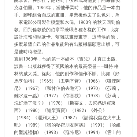
院學習。在那裡，他遇到了後來成為他妻子的海倫·奧
克森伯里。1959年，當他畢業時，他的作品是一本由
手、腳印組合而成的畫冊。畢業後他去了以色列，為
一家電影公司製作模型和木偶。1960年的秋天回到倫
敦。回到倫敦後的伯寧罕兼職各種各樣的工作，比如
設計海報和聖誕卡、幫雜誌畫漫畫等。這時候的他，
多麼希望自己的作品集能夠有出版機構願意出版，可
是他時時碰壁。
直到1963年，他的第一本繪本《寶兒》才真正出版。
該書一出版就獲得了英國繪本的最高榮譽——凱特·格
林納威大獎。從此，他的創作和佳作不斷。比如《好
馬亨伯特》（1965）《丑狗辛普》（1966）《狐狸阿
昆》（1967）《和甘伯伯去遊河》（1970）《莎莉，
離水遠一點》（1977）《你喜歡》（1978）《莎莉，
洗好澡了沒？》（1978）《斯蒂文，去幫媽媽買東
西》（1980）《鱷梨寶寶》（1982）《外公》
（1984）《遲到大王》（1987）《請讓我留在火車上
吧》（1989）《我的秘密朋友阿德》（1991）《哈維
的聖誕禮物》（1993）《寇特尼》（1994）《雲上的