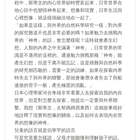
程中，斯蒂文的內心世界頓時豐富起來，日常世界在
他心目中也變得神奇起來。想像和現實，日常生活與
心裡想像，就這樣很融洽地在一起了。
「如果是這樣，與外界的自然科學研究一樣，對內界
的探究難道不也是非常必要的嗎？如果勉力去挑戰內
界的「神奇」的話，會怎麼樣呢？這時就會產生幻
想。人類的內界之中充滿著「神奇」，日常世界的常
識是不適用於這裡的。通過勉力挑戰那種「神奇」能
產生幻想，但是千萬不能忘記，這是很難與自然科學
的研究相匹敵的，需要一定的訓練。如果在探索內界
時失去了與外界的聯繫，那就會像潛水者失去了與船
連接的管子一般，產生極度的混亂。」
日本心理學家河合隼雄非常看重人去探索自我的內在
世界，但是對怎麼去探索，他提出一定要與外界聯
繫。我想《斯蒂文，去幫媽媽買東西》這個故事很好
地詮釋了現實和想像的關係，以及如何去表現內在世
界的想像的神奇。
兒童的語言就是伯寧罕的語言
可是究竟要怎樣說，父母才能聽懂和理解孩子的話。