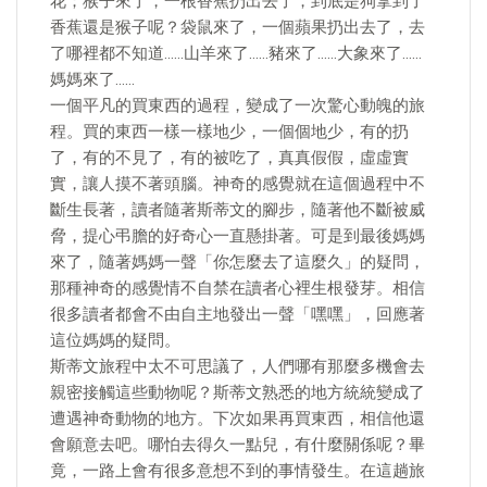
花；猴子來了，一根香蕉扔出去了，到底是狗拿到了
香蕉還是猴子呢？袋鼠來了，一個蘋果扔出去了，去
了哪裡都不知道……山羊來了……豬來了……大象來了……
媽媽來了……
一個平凡的買東西的過程，變成了一次驚心動魄的旅
程。買的東西一樣一樣地少，一個個地少，有的扔
了，有的不見了，有的被吃了，真真假假，虛虛實
實，讓人摸不著頭腦。神奇的感覺就在這個過程中不
斷生長著，讀者隨著斯蒂文的腳步，隨著他不斷被威
脅，提心弔膽的好奇心一直懸掛著。可是到最後媽媽
來了，隨著媽媽一聲「你怎麼去了這麼久」的疑問，
那種神奇的感覺情不自禁在讀者心裡生根發芽。相信
很多讀者都會不由自主地發出一聲「嘿嘿」，回應著
這位媽媽的疑問。
斯蒂文旅程中太不可思議了，人們哪有那麼多機會去
親密接觸這些動物呢？斯蒂文熟悉的地方統統變成了
遭遇神奇動物的地方。下次如果再買東西，相信他還
會願意去吧。哪怕去得久一點兒，有什麼關係呢？畢
竟，一路上會有很多意想不到的事情發生。在這趟旅