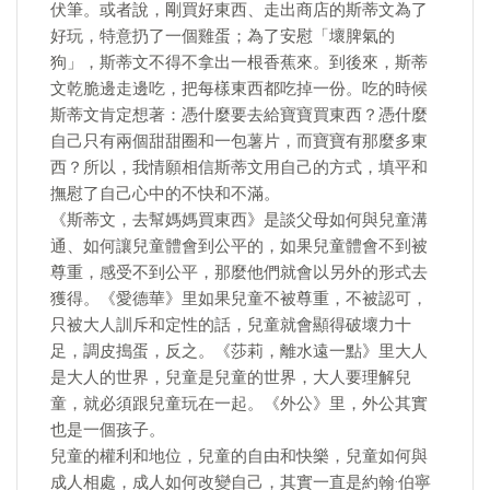
伏筆。或者說，剛買好東西、走出商店的斯蒂文為了
好玩，特意扔了一個雞蛋；為了安慰「壞脾氣的
狗」，斯蒂文不得不拿出一根香蕉來。到後來，斯蒂
文乾脆邊走邊吃，把每樣東西都吃掉一份。吃的時候
斯蒂文肯定想著：憑什麼要去給寶寶買東西？憑什麼
自己只有兩個甜甜圈和一包薯片，而寶寶有那麼多東
西？所以，我情願相信斯蒂文用自己的方式，填平和
撫慰了自己心中的不快和不滿。
《斯蒂文，去幫媽媽買東西》是談父母如何與兒童溝
通、如何讓兒童體會到公平的，如果兒童體會不到被
尊重，感受不到公平，那麼他們就會以另外的形式去
獲得。《愛德華》里如果兒童不被尊重，不被認可，
只被大人訓斥和定性的話，兒童就會顯得破壞力十
足，調皮搗蛋，反之。《莎莉，離水遠一點》里大人
是大人的世界，兒童是兒童的世界，大人要理解兒
童，就必須跟兒童玩在一起。《外公》里，外公其實
也是一個孩子。
兒童的權利和地位，兒童的自由和快樂，兒童如何與
成人相處，成人如何改變自己，其實一直是約翰·伯寧