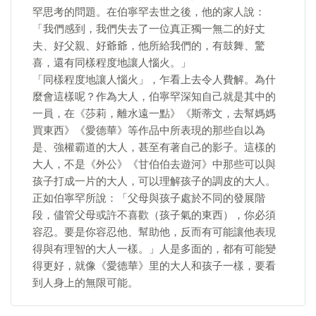
罕思考的問題。在伯寧罕去世之後，他的家人說：
「我們感到，我們失去了一位真正獨一無二的好丈
夫、好父親、好爺爺，他所給我們的，有鼓舞、驚
喜，還有同樣程度地讓人惱火。」
「同樣程度地讓人惱火」，乍看上去令人費解。為什
麼會這樣呢？作為大人，伯寧罕深知自己就是其中的
一員，在《莎莉，離水遠一點》《斯蒂文，去幫媽媽
買東西》《愛德華》等作品中所表現的那些自以為
是、強權霸道的大人，甚至有著自己的影子。這樣的
大人，不是《外公》《甘伯伯去遊河》中那些可以與
孩子打成一片的大人，可以理解孩子的調皮的大人。
正如伯寧罕所說：「父母與孩子處於不同的發展階
段，儘管父母或許不喜歡（孩子氣的東西），你必須
容忍。要是你容忍他、幫助他，反而有可能讓他表現
得與有理智的大人一樣。」人是多面的，都有可能變
得更好，就像《愛德華》里的大人和孩子一樣，要看
到人身上的無限可能。