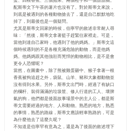
蛋、四根香蕉、三個蘋果、兩個橙子和一個甜甜圈。
配斯蒂文下午茶的薯片也沒有了。對於斯蒂文來說，
到底是被遇到的各種動物搶去了，還是自己默默地吃
掉了，到最後也是一個疑問。
尤其是斯蒂文回家的時候，伯寧罕的敘述非常耐人尋
味：「然後，斯蒂文拿著籃子趕緊往家裡走。可是，
當他到達自己家時，他遇到了他的媽媽。」斯蒂文這
個時候遇到的不是各種充滿危險的動物，而是他媽
媽。他媽媽跟其他強壯而兇悍的動物相比，是不是會
更令人恐懼呢？
當然，在圖畫中，除了熊被雞蛋砸中、猴子拿著一根
香蕉被狗追趕之外，袋鼠、山羊、豬和大象都動物並
沒有得到水果。另外，斯蒂文出門時，經過了有缺口
的欄杆、裝得滿滿的垃圾筐、修人行道的工人、壞脾
氣的狗，他們都是後面故事場景中的主人公，都是斯
蒂文需要經過的地方、人和動物。熟悉的地方，熟悉
的事情，熟悉的路線，斯蒂文應該輕車熟路的，可是
為什麼他去了這麼久呢？
不知道是伯寧罕有意為之，還是為了後面的敘述埋下