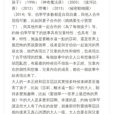
孩子》（1996）《神奇魔法床》（2003）《拔河比
賽》（2012）《野餐》（2013）《秘密動物園》
（2014）等。伯寧罕多數都是自寫自畫，與他人合作
屈指可數，比如與妻子合作的《媽媽要生小寶寶
了》，與其他作家一起合作的《為了每個孩子》等。
約翰·伯寧罕筆下的故事具有兒童特性，也具有「故
事」特性，無論是要離水遠一點的莎莉、還是世界上
最恐怖的男孩愛德華，或者是與甘伯伯一起遊河的男
孩女孩，他們表現出了兒童的共性和個性，也表現出
了合乎情理的想像。每個故事中的主人公有想像但不
胡思亂想，有嚴肅的時候但不假裝一本正經。兒童內
在的個性和想像，兒童內在的成長，都在一個故事中
給表現出來了。
大人的一本正經和惡言惡語其實很多時候束縛甚至傷
害了孩子，比如《莎莉，離水遠一點》中的大人，顯
得多麼無趣啊，比如《愛德華——世界上最恐怖的男
孩》中的大人是多麼邪惡啊。幸運的是，約翰·伯寧罕
讓這些大人有了內在的改變，就像那些對愛德華惡語
相向後來又真心誇讚的大人一樣。大人也要在與兒童