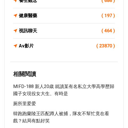
養生觀念
( 686 )
健康醫藥
( 197 )
視訊聊天
( 464 )
Av影片
( 23870 )
相關閱讀
MIFD-188 新人20歳 就讀某有名私立大學高學歷歸
國子女現役女大生、有時是
厕所里爱爱
韓跑跑蘭陵王匹配蹲人被捕，隊友不幫忙竟在看
戲？結局有點好笑