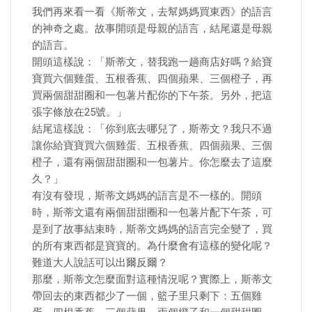
我們再來看一看《斯蒂文，去幫媽媽買東西》的語言
的神奇之處。故事開頭是母親的語言，結尾還是母親
的語言。
開頭這樣說：「斯蒂文，替我跑一趟商店好嗎？給寶
寶買六個雞蛋、五根香蕉、四個蘋果、三個橙子，再
買兩個甜甜圈和一包薯片配你的下午茶。另外，把這
張字條放在25號。」
結尾這樣說：「你到底去哪兒了，斯蒂文？我只不過
讓你給寶寶買六個雞蛋、五根香蕉、四個蘋果、三個
橙子，還有兩個甜甜圈和一包薯片。你怎麼去了這麼
久？」
有沒有發現，斯蒂文媽媽的語言是不一樣的。開頭
時，斯蒂文還有兩個甜甜圈和一包薯片配下午茶，可
是到了故事結束時，斯蒂文媽媽的語言完全變了，買
的所有東西都是寶寶的。為什麼會有這樣的變化呢？
難道大人說話可以出爾反爾？
那麼，斯蒂文怎麼面對這種情況呢？實際上，斯蒂文
帶回去的東西都少了一個，籃子里只剩下：五個雞