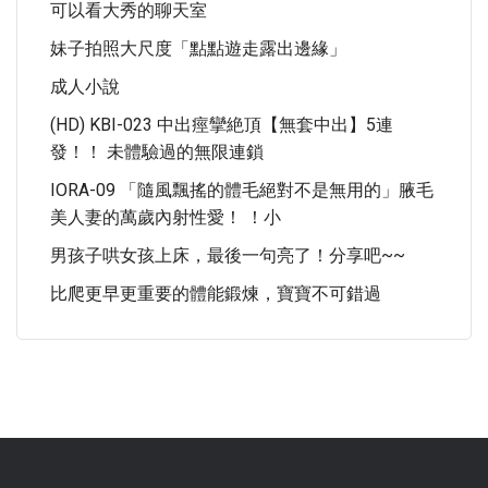
可以看大秀的聊天室
妹子拍照大尺度「點點遊走露出邊緣」
成人小說
(HD) KBI-023 中出痙攣絶頂【無套中出】5連
發！！ 未體驗過的無限連鎖
IORA-09 「隨風飄搖的體毛絕對不是無用的」腋毛
美人妻的萬歲內射性愛！ ！小
男孩子哄女孩上床，最後一句亮了！分享吧~~
比爬更早更重要的體能鍛煉，寶寶不可錯過