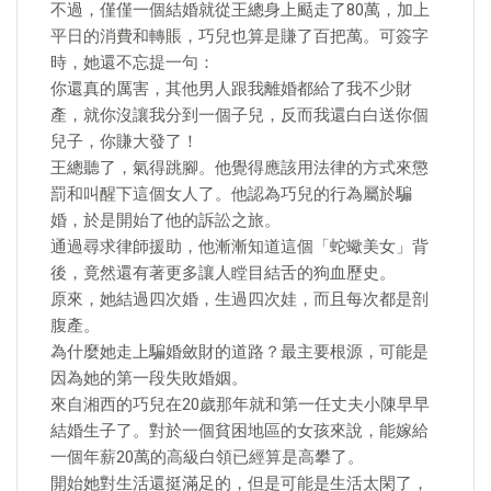
不過，僅僅一個結婚就從王總身上颳走了80萬，加上
平日的消費和轉賬，巧兒也算是賺了百把萬。可簽字
時，她還不忘提一句：
你還真的厲害，其他男人跟我離婚都給了我不少財
產，就你沒讓我分到一個子兒，反而我還白白送你個
兒子，你賺大發了！
王總聽了，氣得跳腳。他覺得應該用法律的方式來懲
罰和叫醒下這個女人了。他認為巧兒的行為屬於騙
婚，於是開始了他的訴訟之旅。
通過尋求律師援助，他漸漸知道這個「蛇蠍美女」背
後，竟然還有著更多讓人瞠目結舌的狗血歷史。
原來，她結過四次婚，生過四次娃，而且每次都是剖
腹產。
為什麼她走上騙婚斂財的道路？最主要根源，可能是
因為她的第一段失敗婚姻。
來自湘西的巧兒在20歲那年就和第一任丈夫小陳早早
結婚生子了。對於一個貧困地區的女孩來說，能嫁給
一個年薪20萬的高級白領已經算是高攀了。
開始她對生活還挺滿足的，但是可能是生活太閑了，