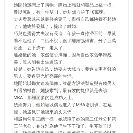
她開始迷戀上了購物。購物上癮就和毒品上癮一樣，
難以克制，有一年雙11，她居然血拚了10萬塊。
丈夫看著越來越奢侈的妻子，覺得自己都快養不起她
了，他終於發飆了，提出了離婚。
巧兒也覺得丈夫沒有長進，年薪一直停滯不前，早就
瞧不起他了，二話不說，簽了離婚協議書。分了五萬
財產，丟下孩子，走人了。
離婚後的她，依然信心滿滿，因為自己依舊年輕貌
美，沒人能看出生過孩子。
於是，她告訴自己，她要去大城市，要遇見更有錢的
男人，要過更光鮮亮麗的生活。
她開始以鄧文迪為偶像，並想方設法製造與有錢男人
相遇的機會。她摸索到，最有效的捷徑就是去讀
MBA，那裡面多的是成功人士。
幾經努力，他如願以償地進入了MBA培訓班。在這
裡，她遇見了她後來的丈夫們。
和設局勾引王總一樣，她認識了她的第二任老公和第
三任老公，並分別為他們生下了孩子。生完孩子以