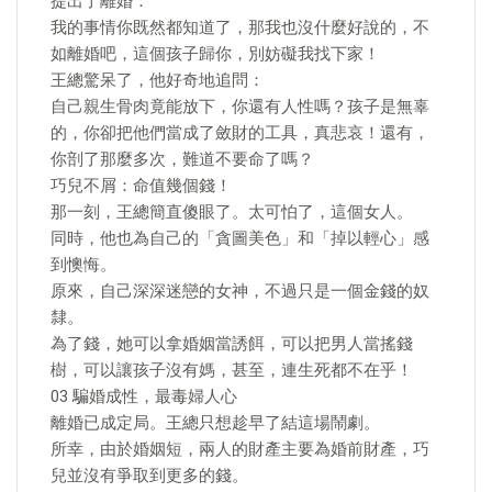
提出了離婚：
我的事情你既然都知道了，那我也沒什麼好說的，不
如離婚吧，這個孩子歸你，別妨礙我找下家！
王總驚呆了，他好奇地追問：
自己親生骨肉竟能放下，你還有人性嗎？孩子是無辜
的，你卻把他們當成了斂財的工具，真悲哀！還有，
你剖了那麼多次，難道不要命了嗎？
巧兒不屑：命值幾個錢！
那一刻，王總簡直傻眼了。太可怕了，這個女人。
同時，他也為自己的「貪圖美色」和「掉以輕心」感
到懊悔。
原來，自己深深迷戀的女神，不過只是一個金錢的奴
隸。
為了錢，她可以拿婚姻當誘餌，可以把男人當搖錢
樹，可以讓孩子沒有媽，甚至，連生死都不在乎！
03 騙婚成性，最毒婦人心
離婚已成定局。王總只想趁早了結這場鬧劇。
所幸，由於婚姻短，兩人的財產主要為婚前財產，巧
兒並沒有爭取到更多的錢。