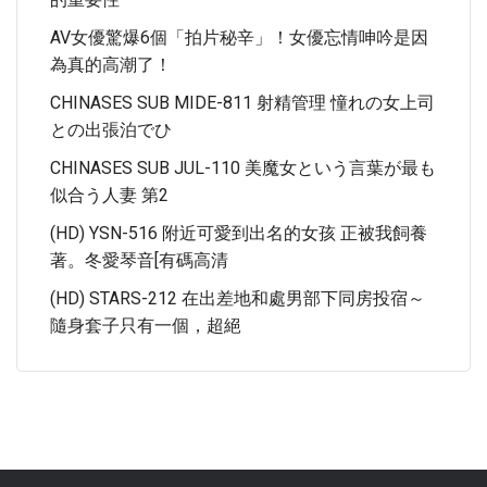
AV女優驚爆6個「拍片秘辛」！女優忘情呻吟是因
為真的高潮了！
CHINASES SUB MIDE-811 射精管理 憧れの女上司
との出張泊でひ
CHINASES SUB JUL-110 美魔女という言葉が最も
似合う人妻 第2
(HD) YSN-516 附近可愛到出名的女孩 正被我飼養
著。冬愛琴音[有碼高清
(HD) STARS-212 在出差地和處男部下同房投宿～
隨身套子只有一個，超絕