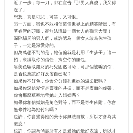
近了一步；每一刀，都在宣告「那男人真傻，我又得
逞了」…
想想，真是可悲，可笑，又可恨。
另一方面，我也不敢相信這個世界上的精英階層，有
著睿智的頭腦，卻無法識破一個女人的彌天大謊！
深陷騙局的男人們，或許認為一個女人敢為你生孩
子，一定是深愛你的。
但萬萬想不到的是，她偏偏就是利用「生孩子」這一
招，來獲取你的信任，掏空你的腰包。
靠美色騙取錢財的巧兒固然可恥，可那個被騙的你，
是否也應該好好反省自己呢？
如果你不好色，你會分分鐘扎進她的溫柔鄉嗎？
如果你深信愛情是靈魂的共振，而不是表面的虛榮，
你會那麼草率地帶她走入婚姻嗎？
如果你相信婚姻是角色對等，而不是寄生依附，你會
無條件地為她付出嗎？
也許，你會覺得她的美令你無法自拔，所以才會為其
魅惑！
也許，你認為傾盡所有才是愛她的最好表達，所以才