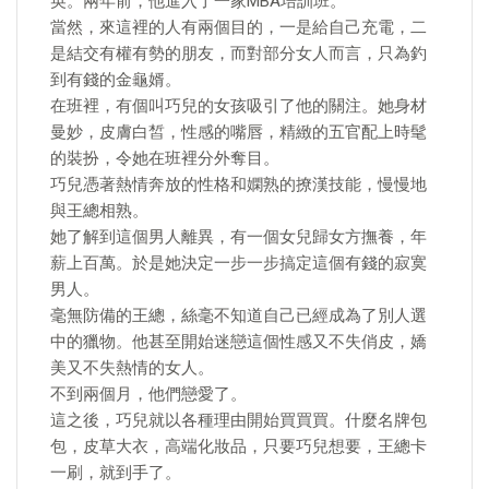
英。兩年前，他進入了一家MBA培訓班。
當然，來這裡的人有兩個目的，一是給自己充電，二
是結交有權有勢的朋友，而對部分女人而言，只為釣
到有錢的金龜婿。
在班裡，有個叫巧兒的女孩吸引了他的關注。她身材
曼妙，皮膚白皙，性感的嘴唇，精緻的五官配上時髦
的裝扮，令她在班裡分外奪目。
巧兒憑著熱情奔放的性格和嫻熟的撩漢技能，慢慢地
與王總相熟。
她了解到這個男人離異，有一個女兒歸女方撫養，年
薪上百萬。於是她決定一步一步搞定這個有錢的寂寞
男人。
毫無防備的王總，絲毫不知道自己已經成為了別人選
中的獵物。他甚至開始迷戀這個性感又不失俏皮，嬌
美又不失熱情的女人。
不到兩個月，他們戀愛了。
這之後，巧兒就以各種理由開始買買買。什麼名牌包
包，皮草大衣，高端化妝品，只要巧兒想要，王總卡
一刷，就到手了。