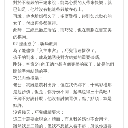
對於不差錢的王總來說，能為心愛的人帶來快樂，就
已知足，他並沒有把這些錢放在心上。
再說，他也離婚很久了，多麼難得，碰到如此動心的
女子，付出再多都值得。
此時，王總已徹底淪陷，而巧兒，也在籌劃在更完美
的棋局。
02 臨產簽字，騙局敗漏
為了能儘快「入主東宮」，巧兒迅速懷孕了。
孩子的到來，成為她誘使對方結婚的重要砝碼。
剛好，空窗5年的王總也想有個完整的家了，於是他們
開始準備結婚的事。
巧兒向他撒嬌：
老公，我雖是農村出身，但在我們鄉下，十萬彩禮那
是起步價，但是，你身份不同，起碼也得三十萬吧！
王總不好說什麼，他沒有討價還價，點了點頭，算是
默許。
沒過幾天，巧兒繼續要求：
這三十萬要拿現金才體面，而且我爸媽也不會用卡。
雖然我是二婚的，但我不想被人看不起，所以你還要