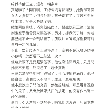
給我準備三金，還有一輛豪車…
真是獅子大開口啊。王總瞬間有點遲疑，她覺得這個
女人太貪婪了，但是他想，孩子都有了，這錢不至於
打水漂，於是又答應了她。
結婚兩個月後，巧兒就臨盆了。醫生找到王總：這個
剖腹產手術需要家屬簽字，另外，據我們了解，你老
婆已經不止一次剖腹產了，所以如果還選擇剖腹可能
會有一定的風險。
不止一次剖腹產？王總懵逼了，當初不是說離過婚沒
小孩嗎，怎麼還不止剖過一次？
但迫於眼下是要趕緊簽字，他也沒追問巧兒，只是問
她要不要簽，巧兒急了：趕快簽啊！
王總瑟瑟發抖地把字簽完了，可心理卻在滴血。他已
經察覺，這個女人不簡單，並且一直在騙他。
他本想找妻子問個究竟，然後提離婚。可是看著襁褓
中的兒子，又出於國家法律的規定，他沒有作出進一
步的舉動。
然而，令人意想不到的是，哺乳期還沒過，巧兒竟先