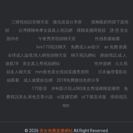
.
三聊視頻語音聊天室
微信資源分享群
.
揉胸吸奶和摸下面視
頻
.
台灣裸聊奇摩女孩真人視訊網
裸聊直播間視頻
誘 惑 美女
脫內衣
.
.
.
午夜秀房視頻聊天室
.
.
.
性感長腿秘書
.
.
.
.
.
.
.
live173視訊聊天
免費成人av影片
av 免費 推薦
全球成人論壇,情人網視頻聊天室
聊天視訊網站
撩妺情話,成.人
遊戲18
美女真人秀視頻網站
.
.
.
.
.
.
性伴遊網
久久視
頻多人聊天室
mm夜色美女視頻直播秀房間
.
日本倫理電影在
線觀看
成人做愛綜合網
2018免費微信色群分享
.
.
.
.
.
.
.
.
.
.
173影音
伊利影片區,s383美女秀場裸聊直播間
免
費視訊美女,黃色文章小說
ut直播官網
ut下載安卓版
情侶視訊
app
© 2026
美女免費直播網站
All Right Reserved.