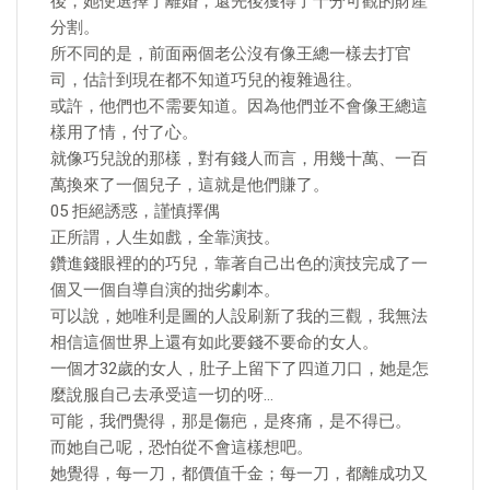
後，她便選擇了離婚，還先後獲得了十分可觀的財產
分割。
所不同的是，前面兩個老公沒有像王總一樣去打官
司，估計到現在都不知道巧兒的複雜過往。
或許，他們也不需要知道。因為他們並不會像王總這
樣用了情，付了心。
就像巧兒說的那樣，對有錢人而言，用幾十萬、一百
萬換來了一個兒子，這就是他們賺了。
05 拒絕誘惑，謹慎擇偶
正所謂，人生如戲，全靠演技。
鑽進錢眼裡的的巧兒，靠著自己出色的演技完成了一
個又一個自導自演的拙劣劇本。
可以說，她唯利是圖的人設刷新了我的三觀，我無法
相信這個世界上還有如此要錢不要命的女人。
一個才32歲的女人，肚子上留下了四道刀口，她是怎
麼說服自己去承受這一切的呀…
可能，我們覺得，那是傷疤，是疼痛，是不得已。
而她自己呢，恐怕從不會這樣想吧。
她覺得，每一刀，都價值千金；每一刀，都離成功又