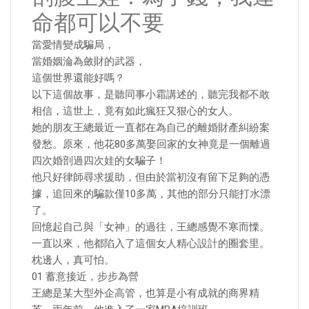
命都可以不要
當愛情變成騙局，
當婚姻淪為斂財的武器，
這個世界還能好嗎？
以下這個故事，是聽同事小霜講述的，聽完我都不敢
相信，這世上，竟有如此瘋狂又狠心的女人。
她的朋友王總最近一直都在為自己的離婚財產糾紛案
發愁。原來，他花80多萬娶回家的女神竟是一個離過
四次婚剖過四次娃的女騙子！
他只好律師尋求援助，但由於當初沒有留下足夠的憑
據，追回來的騙款僅10多萬，其他的部分只能打水漂
了。
回憶起自己與「女神」的過往，王總感覺不寒而慄。
一直以來，他都陷入了這個女人精心設計的圈套里。
枕邊人，真可怕。
01 蓄意接近，步步為營
王總是某大型外企高管，也算是小有成就的商界精