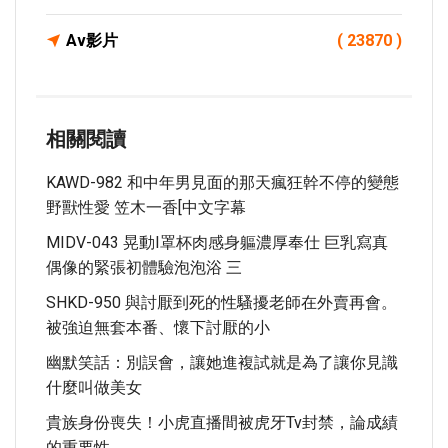
Av影片
( 23870 )
相關閱讀
KAWD-982 和中年男見面的那天瘋狂幹不停的變態
野獸性愛 笠木一香[中文字幕
MIDV-043 晃動I罩杯肉感身軀濃厚奉仕 巨乳寫真
偶像的緊張初體驗泡泡浴 三
SHKD-950 與討厭到死的性騷擾老師在外賣再會。
被強迫無套本番、懷下討厭的小
幽默笑話：別誤會，讓她進複試就是為了讓你見識
什麼叫做美女
貴族身份喪失！小虎直播間被虎牙tv封禁，論成績
的重要性