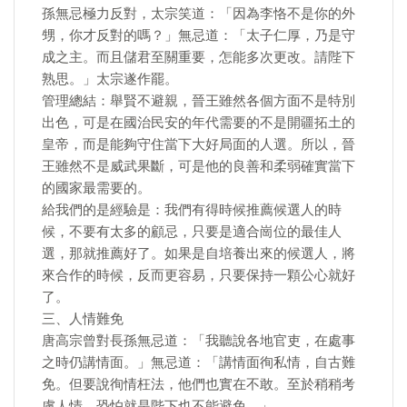
孫無忌極力反對，太宗笑道：「因為李恪不是你的外
甥，你才反對的嗎？」無忌道：「太子仁厚，乃是守
成之主。而且儲君至關重要，怎能多次更改。請陛下
熟思。」太宗遂作罷。
管理總結：舉賢不避親，晉王雖然各個方面不是特別
出色，可是在國治民安的年代需要的不是開疆拓土的
皇帝，而是能夠守住當下大好局面的人選。所以，晉
王雖然不是威武果斷，可是他的良善和柔弱確實當下
的國家最需要的。
給我們的是經驗是：我們有得時候推薦候選人的時
候，不要有太多的顧忌，只要是適合崗位的最佳人
選，那就推薦好了。如果是自培養出來的候選人，將
來合作的時候，反而更容易，只要保持一顆公心就好
了。
三、人情難免
唐高宗曾對長孫無忌道：「我聽說各地官吏，在處事
之時仍講情面。」無忌道：「講情面徇私情，自古難
免。但要說徇情枉法，他們也實在不敢。至於稍稍考
慮人情，恐怕就是陛下也不能避免。」