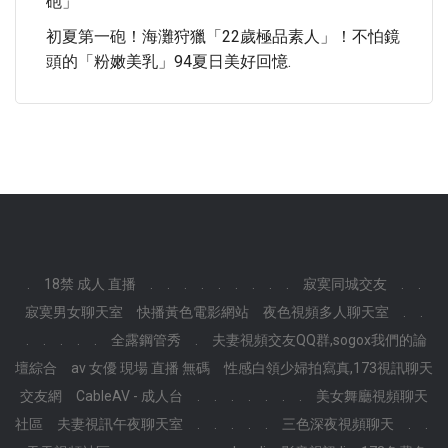
砲」
初夏第一砲！海灘狩獵「22歲極品素人」！不怕鏡
頭的「粉嫩美乳」94夏日美好回憶.
.
18禁 成人 直播
.
.
.
.
.
.
.
.
.
寂寞同城交友
.
.
寂寞男女聊天室
快播黃色電影網站
夜色視頻多人聊天室
.
.
.
.
.
.
.
全露鋼管秀
.
夫妻視頻交友QQ群,sogox我們的論
壇綜合
av 女優 現場 直播 無碼
性感白領少婦拍寫真,173視訊聊天
交友網
CableAV - 成人台
.
.
.
.
.
.
.
美女舞廳視頻聊天
社區
夫妻視訊午夜聊天室
.
.
.
.
.
三色深夜視頻聊天
.
.