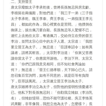
二、支持晉王
唐太宗廢黜太子李承乾後，曾將長孫無忌與房玄齡、
李積留在兩儀殿，對他們道：「我三子一弟（三子指
太子李承乾、魏王李泰、齊王李佑，一弟指漢王李元
昌），都如此作為，我心裡實在是苦悶。」他撲倒在
御床上，拔出佩刀要自殺。長孫無忌等人驚懼不已，
連忙上去抱住太宗，奪過佩刀，交給侍立在旁的晉王
李治，並問太宗心目中的太子人選。太宗道：「我想
要立晉王為太子。」無忌道：「臣謹奉詔令；如有異
議者，請將其斬首。」太宗對李治道：「你舅父答應
讓你當太子了，你應當拜謝他。」李治下拜。太宗又
道：「你們已跟我意見相同，但不知社會輿論如
何？」無忌道：「晉王仁德孝順，天下歸心已久。請
您召集百官詢問，如有不同意的，就是臣等有負陛
下，臣罪該萬死。」太宗遂立晉王李治為太子。
唐太宗雖將李治立為太子，但對他的懦弱性情憂慮不
已。他私下對長孫無忌到：「你勸我立雉奴（李治乳
名），但雉奴懦弱，恐怕不能守護社稷。吳王李恪英
武果斷，非常像我，我想立他為太子，怎麼樣？」長