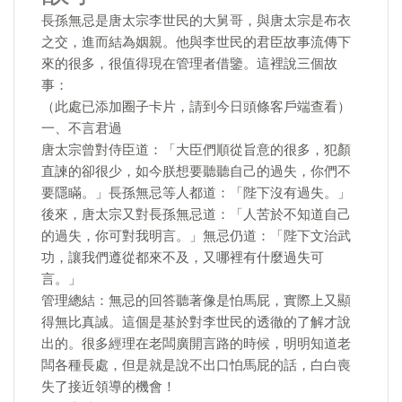
長孫無忌是唐太宗李世民的大舅哥，與唐太宗是布衣
之交，進而結為姻親。他與李世民的君臣故事流傳下
來的很多，很值得現在管理者借鑒。這裡說三個故
事：
（此處已添加圈子卡片，請到今日頭條客戶端查看）
一、不言君過
唐太宗曾對侍臣道：「大臣們順從旨意的很多，犯顏
直諫的卻很少，如今朕想要聽聽自己的過失，你們不
要隱瞞。」長孫無忌等人都道：「陛下沒有過失。」
後來，唐太宗又對長孫無忌道：「人苦於不知道自己
的過失，你可對我明言。」無忌仍道：「陛下文治武
功，讓我們遵從都來不及，又哪裡有什麼過失可
言。」
管理總結：無忌的回答聽著像是怕馬屁，實際上又顯
得無比真誠。這個是基於對李世民的透徹的了解才說
出的。很多經理在老闆廣開言路的時候，明明知道老
闆各種長處，但是就是說不出口怕馬屁的話，白白喪
失了接近領導的機會！