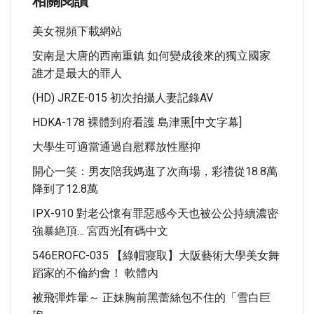
相關閱讀
美女視頻下載網站
安南是大唐的西南重鎮 如何變成後來的獨立國家
誰才是最大的罪人
(HD) JRZE-015 初次拍攝人妻記錄AV
HDKA-178 裸體到府看護 島津熏[中文字幕]
大學生可適當通過自慰釋放性壓抑
開心一笑：男友陪我媽逛了次商場，彩禮從18.8萬
降到了12.8萬
IPX-910 對老公懷有罪惡感今天也被公公持續濃密
強暴絶頂… 宮西光[有碼中文
546EROFC-035 【綠帽寢取】大阪藝術大學美女舞
蹈家的不倫約會！ 軟體內
被飛彈炸暈～ 正妹胸前黑蕾絲包不住的「雪白巨